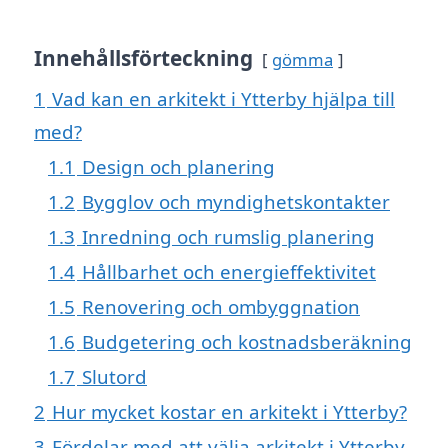
Innehållsförteckning
gömma
1
Vad kan en arkitekt i Ytterby hjälpa till
med?
1.1
Design och planering
1.2
Bygglov och myndighetskontakter
1.3
Inredning och rumslig planering
1.4
Hållbarhet och energieffektivitet
1.5
Renovering och ombyggnation
1.6
Budgetering och kostnadsberäkning
1.7
Slutord
2
Hur mycket kostar en arkitekt i Ytterby?
3
Fördelar med att välja arkitekt i Ytterby