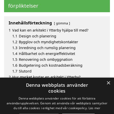
förpliktelser
Innehållsförteckning
gömma
1
Vad kan en arkitekt i Ytterby hjälpa till med?
1.1
Design och planering
1.2
Bygglov och myndighetskontakter
1.3
Inredning och rumslig planering
1.4
Hållbarhet och energieffektivitet
1.5
Renovering och ombyggnation
1.6
Budgetering och kostnadsberäkning
1.7
Slutord
2
Hur mycket kostar en arkitekt i Ytterby?
×
3
Fördelar med att välja arkitekt i Ytterby
Denna webbplats använder
4
Sök efter en skicklig arkitekt i de omgivande städerna
cookies
Ytterby
Denna webbplats använder cookies för att förbättra
användarupplevelsen. Genom att använda vår webbplats samtycker
du till alla cookies i enlighet med vår cookiepolicy.
Läs mer