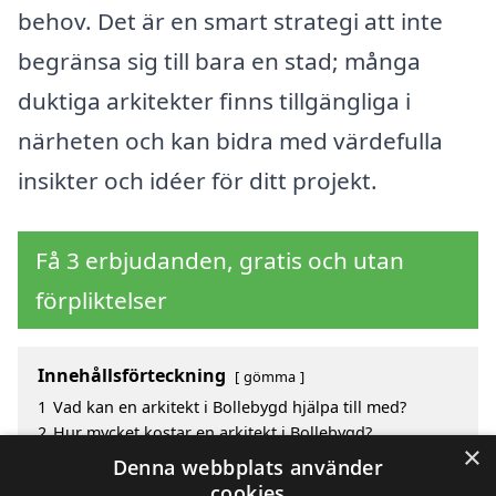
behov. Det är en smart strategi att inte
begränsa sig till bara en stad; många
duktiga arkitekter finns tillgängliga i
närheten och kan bidra med värdefulla
insikter och idéer för ditt projekt.
Få 3 erbjudanden, gratis och utan
förpliktelser
Innehållsförteckning
gömma
1
Vad kan en arkitekt i Bollebygd hjälpa till med?
2
Hur mycket kostar en arkitekt i Bollebygd?
×
3
Fördelar med att välja arkitekt i Bollebygd
Denna webbplats använder
4
Sök efter en skicklig arkitekt i de omgivande städerna
cookies