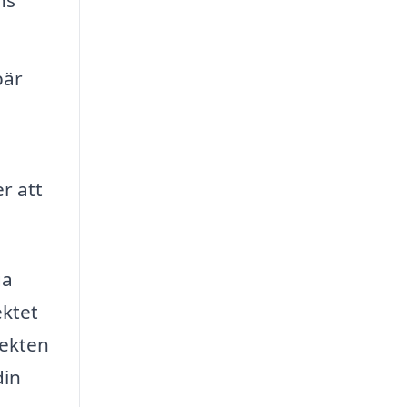
bär
r att
ga
ektet
tekten
din