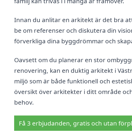
familj kan trivas i i många år framöver.
Innan du anlitar en arkitekt är det bra att
be om referenser och diskutera din visio
förverkliga dina byggdrömmar och skap
Oavsett om du planerar en stor ombyggn
renovering, kan en duktig arkitekt i Väs
miljö som är både funktionell och estetiskt
översikt över arkitekter i ditt område o
behov.
Få 3 erbjudanden, gratis och utan förpl