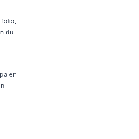
folio,
an du
apa en
en