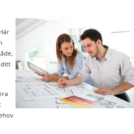
 Här
h
råde,
ditt
era
t
behov