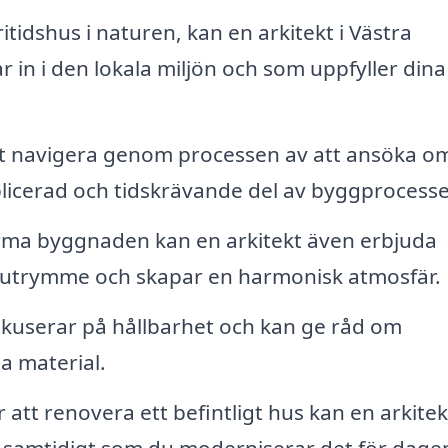
idshus i naturen, kan en arkitekt i Västra
n i den lokala miljön och som uppfyller dina
att navigera genom processen av att ansöka o
plicerad och tidskrävande del av byggprocess
rma byggnaden kan en arkitekt även erbjuda
 utrymme och skapar en harmonisk atmosfär.
kuserar på hållbarhet och kan ge råd om
a material.
att renovera ett befintligt hus kan en arkitek
r samtidigt som du moderniserar det för dage