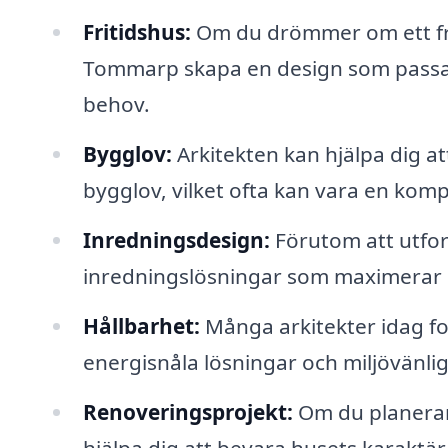
Fritidshus:
Om du drömmer om ett frit
Tommarp skapa en design som passar i
behov.
Bygglov:
Arkitekten kan hjälpa dig 
bygglov, vilket ofta kan vara en kom
Inredningsdesign:
Förutom att utfo
inredningslösningar som maximerar
Hållbarhet:
Många arkitekter idag fo
energisnåla lösningar och miljövänlig
Renoveringsprojekt:
Om du planerar 
hjälpa dig att bevara husets karaktä