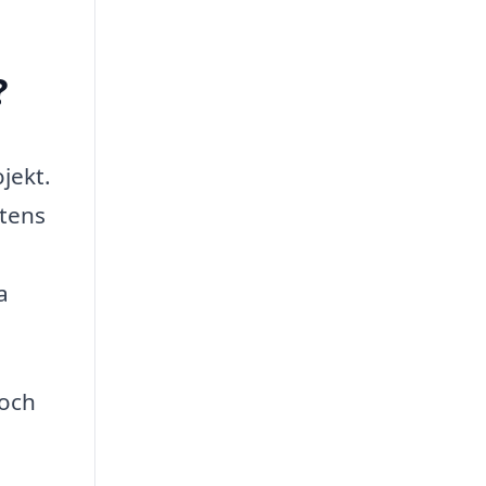
?
jekt.
ktens
a
 och