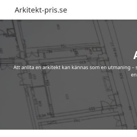
Arkitekt-pris.se
Att anlita en arkitekt kan kännas som en utmaning – s
en