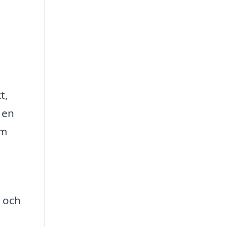
t,
 en
em
n och