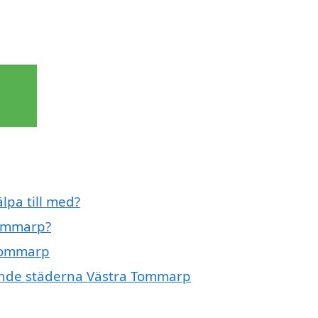
lpa till med?
Tommarp?
 Tommarp
ivande städerna Västra Tommarp