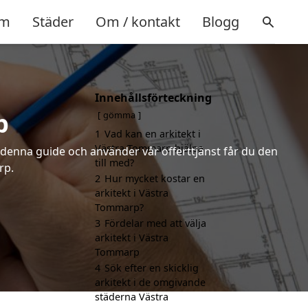
m
Städer
Om / kontakt
Blogg
Innehållsförteckning
p
gömma
1
Vad kan en arkitekt i
Västra Tommarp hjälpa
r denna guide och använder vår offerttjänst får du den
till med?
rp.
2
Hur mycket kostar en
arkitekt i Västra
Tommarp?
3
Fördelar med att välja
arkitekt i Västra
Tommarp
4
Sök efter en skicklig
arkitekt i de omgivande
städerna Västra