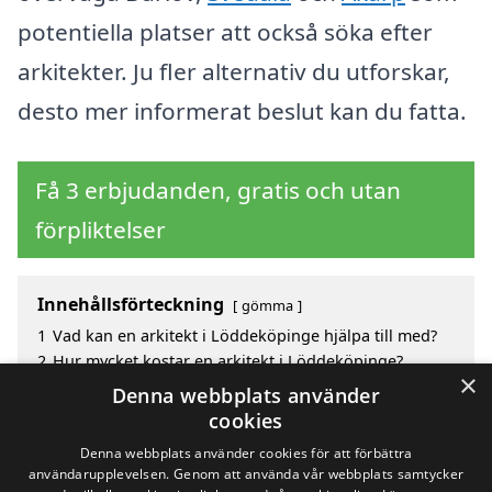
potentiella platser att också söka efter
arkitekter. Ju fler alternativ du utforskar,
desto mer informerat beslut kan du fatta.
Få 3 erbjudanden, gratis och utan
förpliktelser
Innehållsförteckning
gömma
1
Vad kan en arkitekt i Löddeköpinge hjälpa till med?
2
Hur mycket kostar en arkitekt i Löddeköpinge?
×
3
Fördelar med att välja arkitekt i Löddeköpinge
Denna webbplats använder
4
Sök efter en skicklig arkitekt i de omgivande städerna
cookies
Löddeköpinge
Denna webbplats använder cookies för att förbättra
användarupplevelsen. Genom att använda vår webbplats samtycker