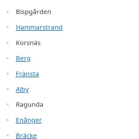
Bispgården
Hammarstrand
Korsnäs
Berg
Fränsta
Alby
Ragunda
Enånger
Bräcke