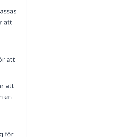
passas
r att
ör att
r att
m en
g för