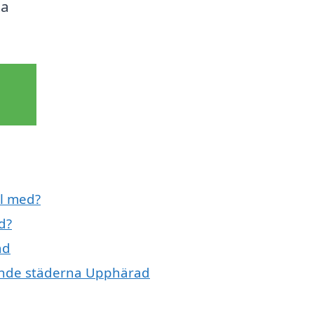
ta
ll med?
d?
ad
ivande städerna Upphärad