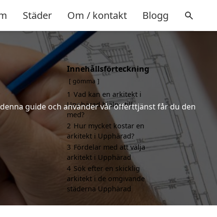
m
Städer
Om / kontakt
Blogg
Innehållsförteckning
gömma
1
Vad kan en arkitekt i
Upphärad hjälpa till
r denna guide och använder vår offerttjänst får du den
med?
2
Hur mycket kostar en
arkitekt i Upphärad?
3
Fördelar med att välja
arkitekt i Upphärad
4
Sök efter en skicklig
arkitekt i de omgivande
städerna Upphärad