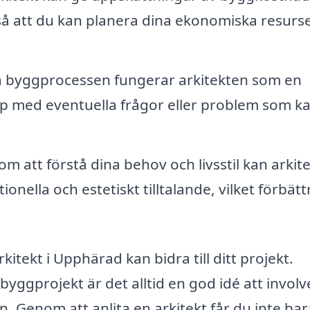
 så att du kan planera dina ekonomiska resurs
 byggprocessen fungerar arkitekten som en
älp med eventuella frågor eller problem som k
m att förstå dina behov och livsstil kan arkit
ella och estetiskt tilltalande, vilket förbätt
itekt i Upphärad kan bidra till ditt projekt.
byggprojekt är det alltid en god idé att involv
en. Genom att anlita en arkitekt får du inte bar