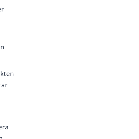
er
an
ekten
rar
era
a