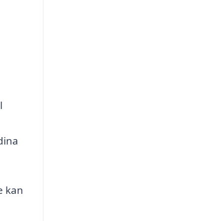
l
dina
e kan