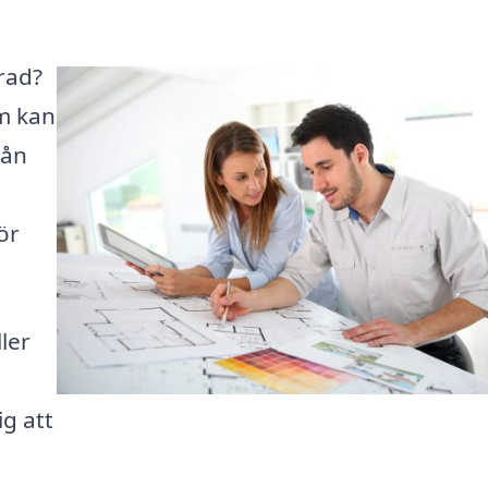
rad?
m kan
rån
ör
ler
ig att