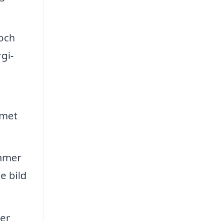
 och
gi-
mmet
ommer
e bild
er