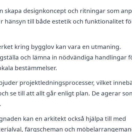
an skapa designkoncept och ritningar som an
hänsyn till både estetik och funktionalitet fö
rket kring bygglov kan vara en utmaning.
digställa och lämna in nödvändiga handlingar f
 lokala bestämmelser.
juder projektledningsprocesser, vilket innebä
se till att allt går enligt plan. De agerar so
.
gnaden kan en arkitekt också hjälpa till med
erialval, färgscheman och möbelarrangeman