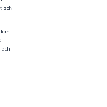
tt och
r kan
d,
d och