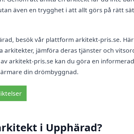
tan även en trygghet i att allt görs på rätt sä
ärad, besök vår plattform arkitekt-pris.se. Hä
 arkitekter, jämföra deras tjänster och vitsor
av arkitekt-pris.se kan du göra en informera
eg närmare din drömbyggnad.
iktelser
rkitekt i Upphärad?