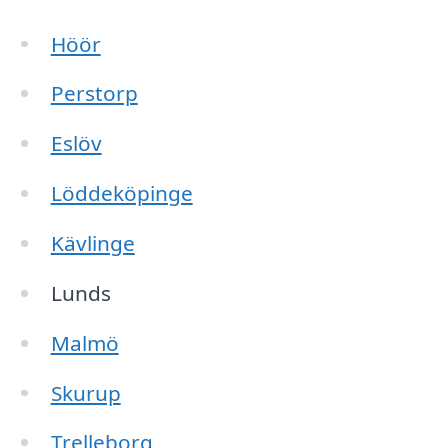
Höör
Perstorp
Eslöv
Löddeköpinge
Kävlinge
Lunds
Malmö
Skurup
Trelleborg