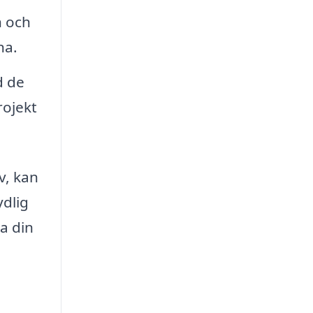
n och
na.
d de
rojekt
v, kan
ydlig
ma din
a