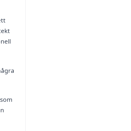
tt
tekt
nell
några
r som
en