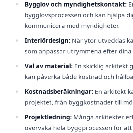
Bygglov och myndighetskontakt:
En
bygglovsprocessen och kan hjälpa d
kommunicera med myndigheter.
Interiördesign:
När ytor utvecklas k
som anpassar utrymmena efter dina
Val av material:
En skicklig arkitekt 
kan påverka både kostnad och hållbar
Kostnadsberäkningar:
En arkitekt k
projektet, från byggkostnader till mö
Projektledning:
Många arkitekter erb
övervaka hela byggprocessen för att s