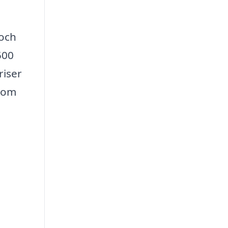
 och
500
riser
 som