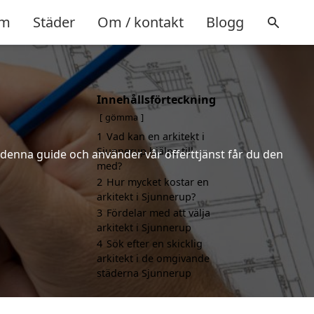
m
Städer
Om / kontakt
Blogg
Innehållsförteckning
gömma
1
Vad kan en arkitekt i
Sjunnerup hjälpa till
r denna guide och använder vår offerttjänst får du den
med?
2
Hur mycket kostar en
arkitekt i Sjunnerup?
3
Fördelar med att välja
arkitekt i Sjunnerup
4
Sök efter en skicklig
arkitekt i de omgivande
städerna Sjunnerup