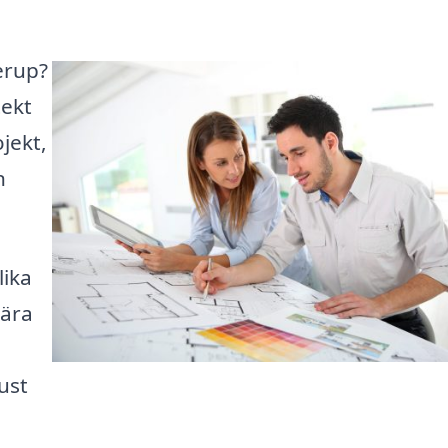
nerup?
tekt
jekt,
n
lika
gära
ust