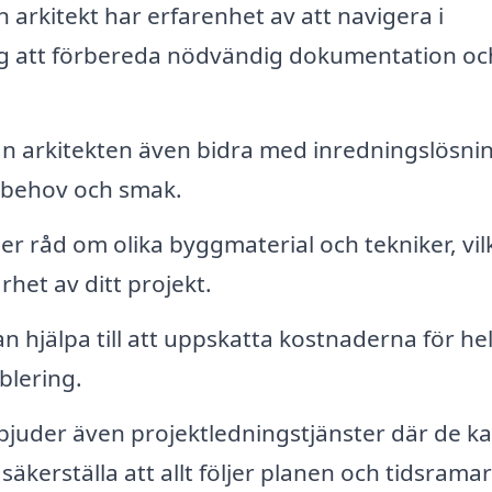
 arkitekt har erfarenhet av att navigera i
ig att förbereda nödvändig dokumentation oc
an arkitekten även bidra med inredningslösni
 behov och smak.
ger råd om olika byggmaterial och tekniker, vil
het av ditt projekt.
an hjälpa till att uppskatta kostnaderna för he
blering.
juder även projektledningstjänster där de k
äkerställa att allt följer planen och tidsrama