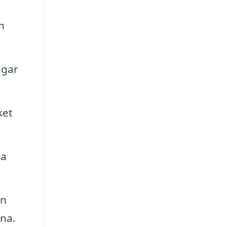
h
ngar
ket
la
an
rna.