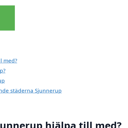
ll med?
up?
up
vande städerna Sjunnerup
junnerup hjälpa till med?