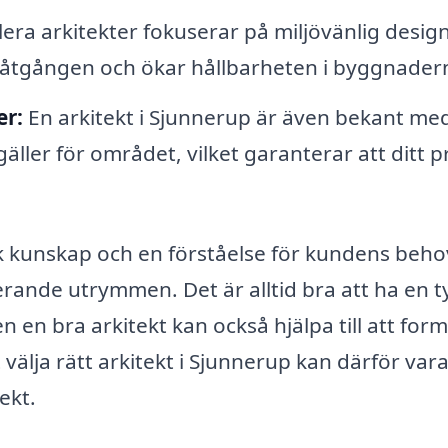
lera arkitekter fokuserar på miljövänlig desig
iåtgången och ökar hållbarheten i byggnader
er:
En arkitekt i Sjunnerup är även bekant me
äller för området, vilket garanterar att ditt p
k kunskap och en förståelse för kundens beho
erande utrymmen. Det är alltid bra att ha en t
n en bra arkitekt kan också hjälpa till att for
 välja rätt arkitekt i Sjunnerup kan därför var
ekt.