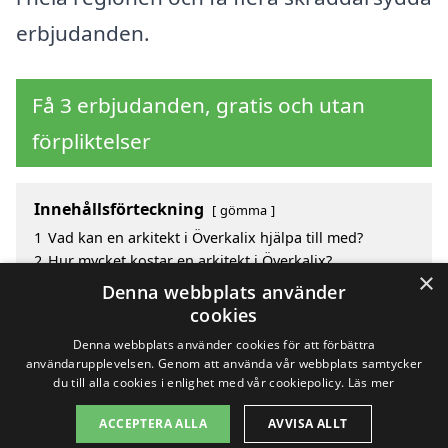
erbjudanden.
Få 3 erbjudanden, gratis och utan
förpliktelser
Innehållsförteckning
gömma
1
Vad kan en arkitekt i Överkalix hjälpa till med?
2
Hur mycket kostar en arkitekt i Överkalix?
×
3
Fördelar med att välja arkitekt i Överkalix
Denna webbplats använder
4
Sök efter en skicklig arkitekt i de omgivande städerna
cookies
Överkalix
Denna webbplats använder cookies för att förbättra
användarupplevelsen. Genom att använda vår webbplats samtycker
du till alla cookies i enlighet med vår cookiepolicy.
Läs mer
Copyright 2026 - Pilanto Aps
ACCEPTERA ALLA
AVVISA ALLT