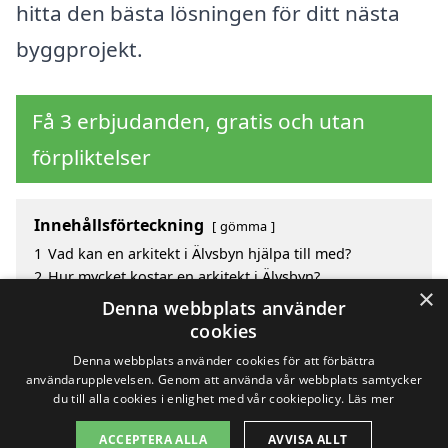
hitta den bästa lösningen för ditt nästa
byggprojekt.
Få 3 erbjudanden, gratis och utan
förpliktelser
Innehållsförteckning
gömma
1
Vad kan en arkitekt i Älvsbyn hjälpa till med?
2
Hur mycket kostar en arkitekt i Älvsbyn?
×
3
Fördelar med att välja arkitekt i Älvsbyn
Denna webbplats använder
4
Sök efter en skicklig arkitekt i de omgivande städerna
cookies
Älvsbyn
Denna webbplats använder cookies för att förbättra
användarupplevelsen. Genom att använda vår webbplats samtycker
du till alla cookies i enlighet med vår cookiepolicy.
Läs mer
Copyright 2026 - Pilanto Aps
ACCEPTERA ALLA
AVVISA ALLT