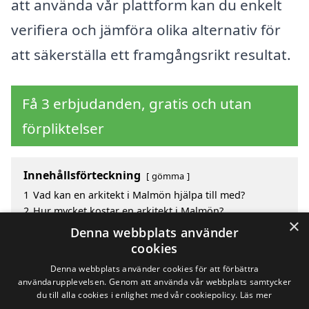
att använda vår plattform kan du enkelt
verifiera och jämföra olika alternativ för
att säkerställa ett framgångsrikt resultat.
Få 3 erbjudanden, gratis och utan
förpliktelser
Innehållsförteckning
gömma
1
Vad kan en arkitekt i Malmön hjälpa till med?
2
Hur mycket kostar en arkitekt i Malmön?
×
3
Fördelar med att välja arkitekt i Malmön
Denna webbplats använder
4
Sök efter en skicklig arkitekt i de omgivande städerna
cookies
Malmön
Denna webbplats använder cookies för att förbättra
användarupplevelsen. Genom att använda vår webbplats samtycker
du till alla cookies i enlighet med vår cookiepolicy.
Läs mer