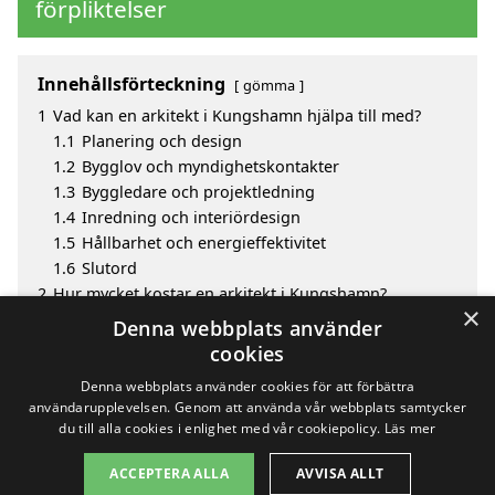
förpliktelser
Innehållsförteckning
gömma
1
Vad kan en arkitekt i Kungshamn hjälpa till med?
1.1
Planering och design
1.2
Bygglov och myndighetskontakter
1.3
Byggledare och projektledning
1.4
Inredning och interiördesign
1.5
Hållbarhet och energieffektivitet
1.6
Slutord
2
Hur mycket kostar en arkitekt i Kungshamn?
×
3
Fördelar med att välja arkitekt i Kungshamn
Denna webbplats använder
4
Sök efter en skicklig arkitekt i de omgivande städerna
cookies
Kungshamn
Denna webbplats använder cookies för att förbättra
användarupplevelsen. Genom att använda vår webbplats samtycker
du till alla cookies i enlighet med vår cookiepolicy.
Läs mer
Copyright 2026 - Pilanto Aps
ACCEPTERA ALLA
AVVISA ALLT