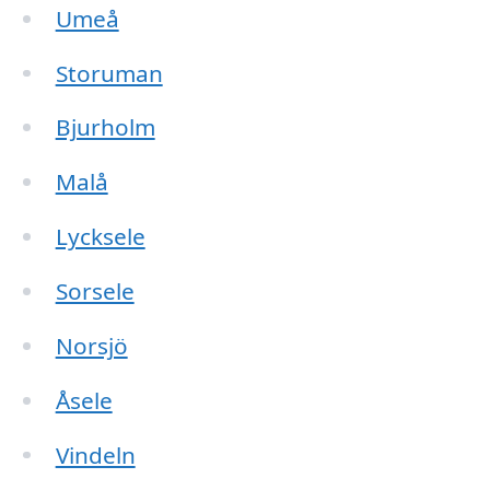
Umeå
Storuman
Bjurholm
Malå
Lycksele
Sorsele
Norsjö
Åsele
Vindeln