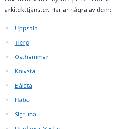
arkitekttjänster. Här är några av dem:
Uppsala
Tierp
Östhammar
Knivsta
Bålsta
Habo
Sigtuna
Upplands Väsby