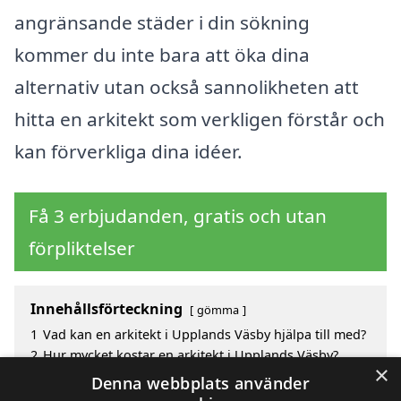
angränsande städer i din sökning
kommer du inte bara att öka dina
alternativ utan också sannolikheten att
hitta en arkitekt som verkligen förstår och
kan förverkliga dina idéer.
Få 3 erbjudanden, gratis och utan
förpliktelser
Innehållsförteckning
gömma
1
Vad kan en arkitekt i Upplands Väsby hjälpa till med?
2
Hur mycket kostar en arkitekt i Upplands Väsby?
×
3
Fördelar med att välja arkitekt i Upplands Väsby
Denna webbplats använder
4
Sök efter en skicklig arkitekt i de omgivande städerna