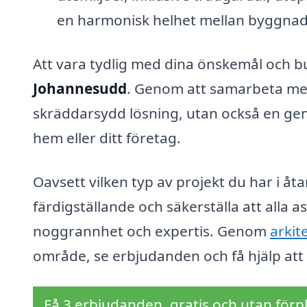
en harmonisk helhet mellan byggn
Att vara tydlig med dina önskemål och b
Johannesudd
. Genom att samarbeta med 
skräddarsydd lösning, utan också en geno
hem eller ditt företag.
Oavsett vilken typ av projekt du har i åta
färdigställande och säkerställa att all
noggrannhet och expertis. Genom
arkit
område, se erbjudanden och få hjälp att v
Få 3 erbjudanden, gratis och utan förpl