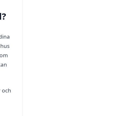
d?
dina
 hus
enom
kan
r och