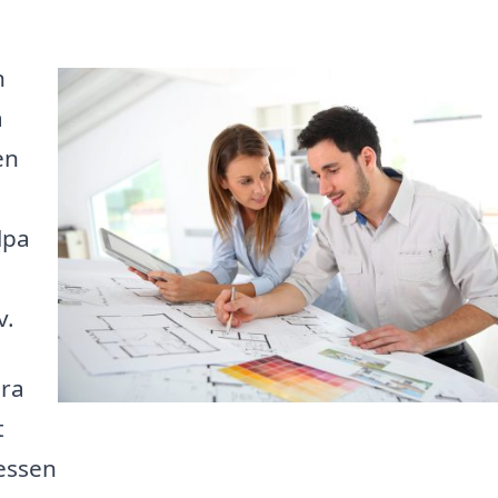
n
a
en
lpa
v.
ära
t
cessen