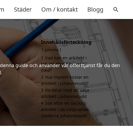
m
Städer
Om / kontakt
Blogg
Innehållsförteckning
gömma
1
Vad kan en arkitekt i
Johannesudd hjälpa till
r denna guide och använder vår offerttjänst får du den
med?
.
2
Hur mycket kostar en
arkitekt i Johannesudd?
3
Fördelar med att välja
arkitekt i Johannesudd
4
Sök efter en skicklig
arkitekt i de omgivande
städerna Johannesudd