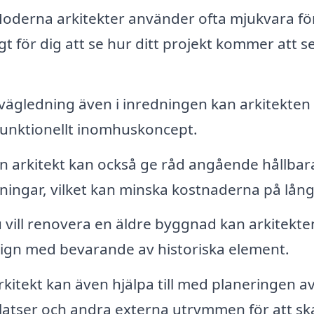
oderna arkitekter använder ofta mjukvara för
 för dig att se hur ditt projekt kommer att se
ägledning även i inredningen kan arkitekten
h funktionellt inomhuskoncept.
n arkitekt kan också ge råd angående hållbar
ingar, vilket kan minska kostnaderna på lång 
vill renovera en äldre byggnad kan arkitekte
ign med bevarande av historiska element.
kitekt kan även hjälpa till med planeringen a
eplatser och andra externa utrymmen för att s