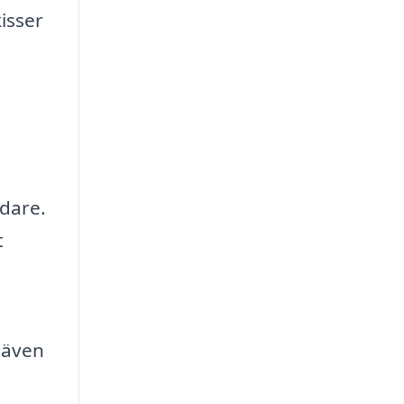
isser
dare.
t
 även