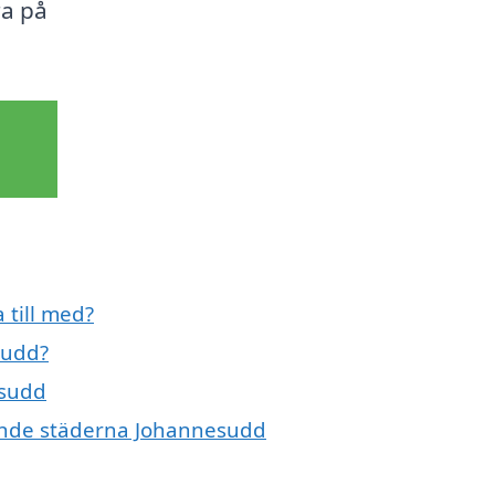
ra på
 till med?
sudd?
esudd
ivande städerna Johannesudd