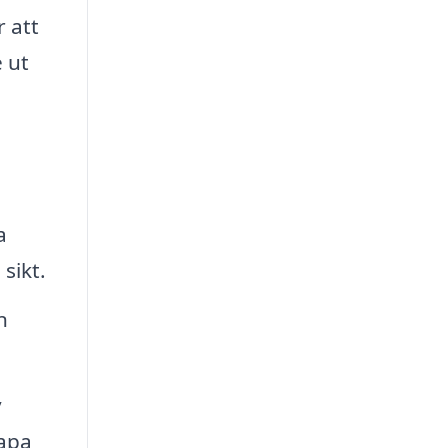
 att
 ut
a
sikt.
n
v
kapa