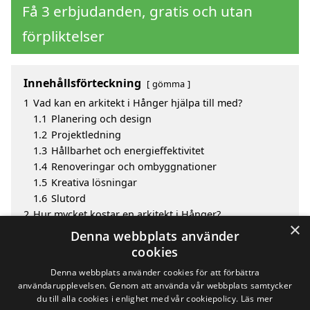
Få 3 erbjudanden, gratis och utan
förpliktelser
Innehållsförteckning
gömma
1
Vad kan en arkitekt i Hånger hjälpa till med?
1.1
Planering och design
1.2
Projektledning
1.3
Hållbarhet och energieffektivitet
1.4
Renoveringar och ombyggnationer
1.5
Kreativa lösningar
1.6
Slutord
2
Hur mycket kostar en arkitekt i Hånger?
×
3
Fördelar med att välja arkitekt i Hånger
Denna webbplats använder
4
Sök efter en skicklig arkitekt i de omgivande städerna
cookies
Hånger
Denna webbplats använder cookies för att förbättra
användarupplevelsen. Genom att använda vår webbplats samtycker
du till alla cookies i enlighet med vår cookiepolicy.
Läs mer