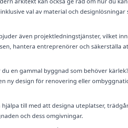
ern arkitekt kan också ge råd om hur du kan
 inklusive val av material och designlösningar
juder även projektledningstjänster, vilket in
en, hantera entreprenörer och säkerställa att
 du en gammal byggnad som behöver kärlek?
a en ny design för renovering eller ombyggnati
 hjälpa till med att designa uteplatser, trädgå
gnaden och dess omgivningar.