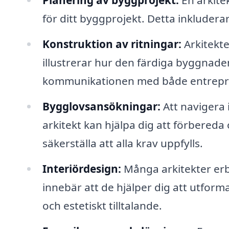
Planering av byggprojekt:
En arkitek
för ditt byggprojekt. Detta inkluderar
Konstruktion av ritningar:
Arkitekt
illustrerar hur den färdiga byggnaden
kommunikationen med både entrepr
Bygglovsansökningar:
Att navigera 
arkitekt kan hjälpa dig att förbered
säkerställa att alla krav uppfylls.
Interiördesign:
Många arkitekter erbj
innebär att de hjälper dig att utform
och estetiskt tilltalande.