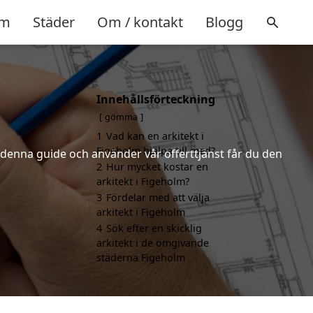
m
Städer
Om / kontakt
Blogg
Innehållsförteckning
gömma
1
Vad kan en arkitekt i
Figeholm hjälpa till med?
r denna guide och använder vår offerttjänst får du den
2
Hur mycket kostar en
arkitekt i Figeholm?
3
Fördelar med att välja
arkitekt i Figeholm
4
Sök efter en skicklig
arkitekt i de omgivande
städerna Figeholm