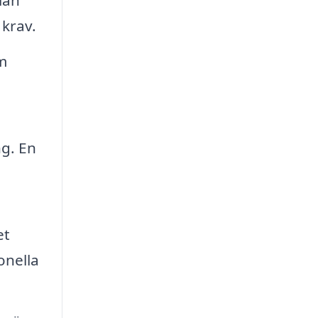
lan
 krav.
m
ng. En
et
onella