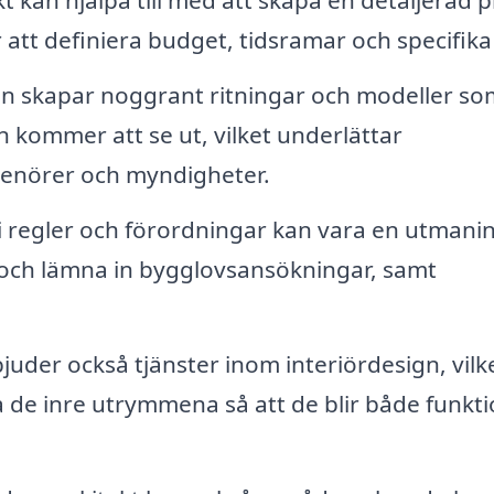
t kan hjälpa till med att skapa en detaljerad p
 att definiera budget, tidsramar och specifika
en skapar noggrant ritningar och modeller so
 kommer att se ut, vilket underlättar
enörer och myndigheter.
i regler och förordningar kan vara en utmani
a och lämna in bygglovsansökningar, samt
uder också tjänster inom interiördesign, vilk
a de inre utrymmena så att de blir både funkti