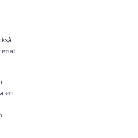
m
ckså
erial
n
a en
,
n