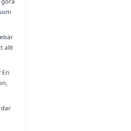
 göra
 som
nebär
 allt
 En
on,
rdar