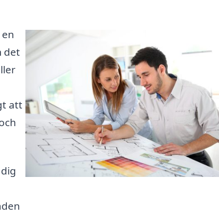
a en
m det
ller
t att
 och
 dig
nden