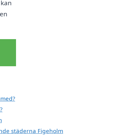
u kan
den
l med?
?
m
vande städerna Figeholm