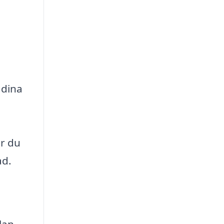
 dina
år du
ad.