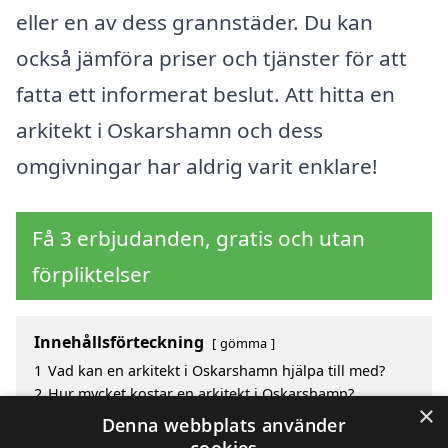
eller en av dess grannstäder. Du kan
också jämföra priser och tjänster för att
fatta ett informerat beslut. Att hitta en
arkitekt i Oskarshamn och dess
omgivningar har aldrig varit enklare!
Få 3 erbjudanden, gratis och utan
förpliktelser
Innehållsförteckning
gömma
1
Vad kan en arkitekt i Oskarshamn hjälpa till med?
2
Hur mycket kostar en arkitekt i Oskarshamn?
×
3
Fördelar med att välja arkitekt i Oskarshamn
Denna webbplats använder
4
Sök efter en skicklig arkitekt i de omgivande städerna