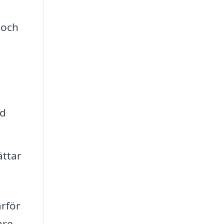
 och
.
ad
ättar
ärför
are.