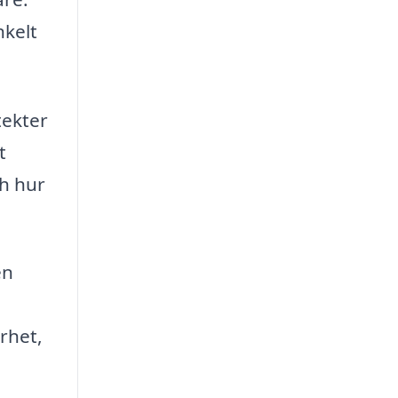
nkelt
tekter
t
ch hur
en
rhet,