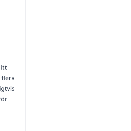
itt
 flera
igtvis
för