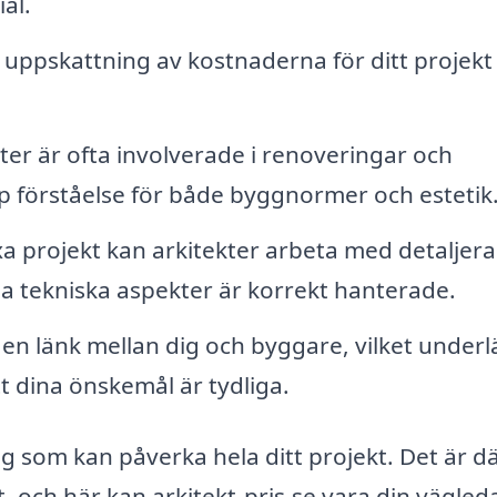
al.
uppskattning av kostnaderna för ditt projekt
ter är ofta involverade i renoveringar och
p förståelse för både byggnormer och estetik
 projekt kan arkitekter arbeta med detaljer
alla tekniska aspekter är korrekt hanterade.
 en länk mellan dig och byggare, vilket underl
 dina önskemål är tydliga.
ing som kan påverka hela ditt projekt. Det är d
et, och här kan arkitekt-pris.se vara din vägled