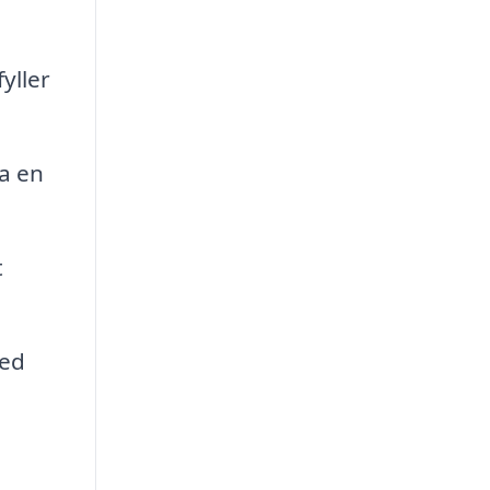
yller
a en
t
med