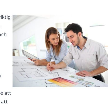
iktig
.
och
u
e
e att
 att