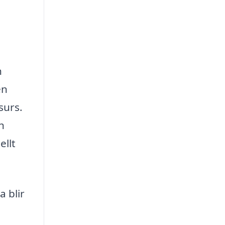
h
en
surs.
h
ellt
a blir