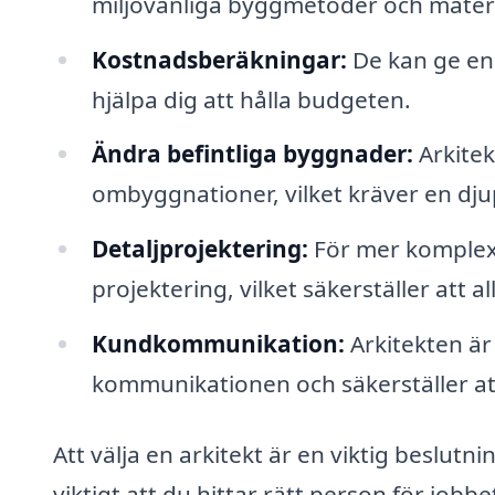
miljövänliga byggmetoder och materi
Kostnadsberäkningar:
De kan ge en 
hjälpa dig att hålla budgeten.
Ändra befintliga byggnader:
Arkitek
ombyggnationer, vilket kräver en dju
Detaljprojektering:
För mer komplexa
projektering, vilket säkerställer att 
Kundkommunikation:
Arkitekten är
kommunikationen och säkerställer att
Att välja en arkitekt är en viktig beslutn
viktigt att du hittar rätt person för jobb