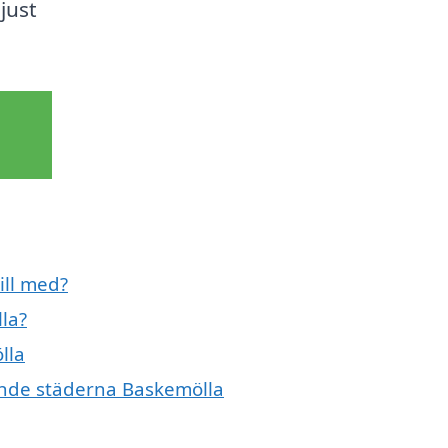
just
ill med?
la?
lla
vande städerna Baskemölla