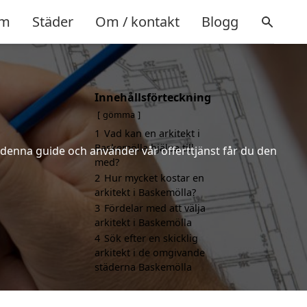
m
Städer
Om / kontakt
Blogg
Innehållsförteckning
gömma
1
Vad kan en arkitekt i
Baskemölla hjälpa till
r denna guide och använder vår offerttjänst får du den
med?
2
Hur mycket kostar en
arkitekt i Baskemölla?
3
Fördelar med att välja
arkitekt i Baskemölla
4
Sök efter en skicklig
arkitekt i de omgivande
städerna Baskemölla