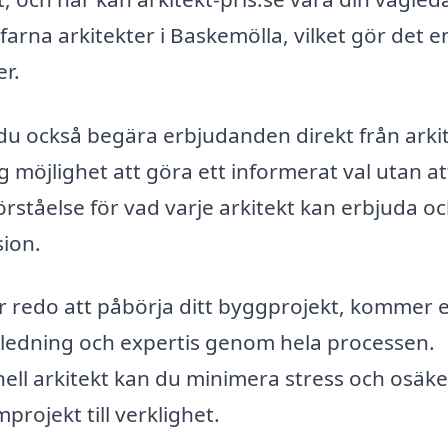
arna arkitekter i Baskemölla, vilket gör det e
er.
du också begära erbjudanden direkt från arki
g möjlighet att göra ett informerat val utan at
örståelse för vad varje arkitekt kan erbjuda o
sion.
er redo att påbörja ditt byggprojekt, kommer 
ägledning och expertis genom hela processen.
ll arkitekt kan du minimera stress och osäke
projekt till verklighet.