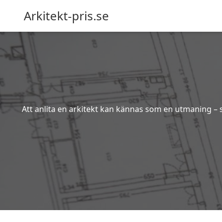
Arkitekt-pris.se
Att anlita en arkitekt kan kännas som en utmaning – s