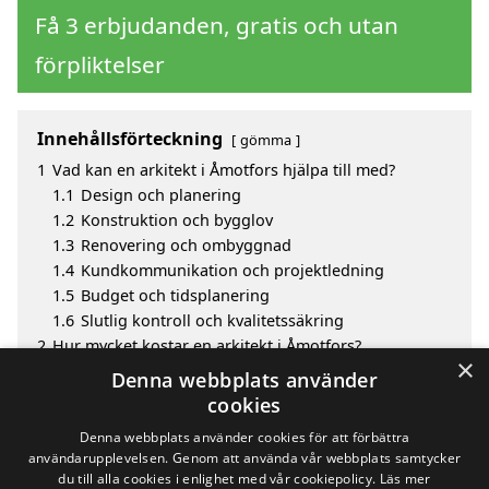
Få 3 erbjudanden, gratis och utan
förpliktelser
Innehållsförteckning
gömma
1
Vad kan en arkitekt i Åmotfors hjälpa till med?
1.1
Design och planering
1.2
Konstruktion och bygglov
1.3
Renovering och ombyggnad
1.4
Kundkommunikation och projektledning
1.5
Budget och tidsplanering
1.6
Slutlig kontroll och kvalitetssäkring
2
Hur mycket kostar en arkitekt i Åmotfors?
×
3
Fördelar med att välja arkitekt i Åmotfors
Denna webbplats använder
4
Sök efter en skicklig arkitekt i de omgivande städerna
cookies
till Åmotfors
Denna webbplats använder cookies för att förbättra
användarupplevelsen. Genom att använda vår webbplats samtycker
du till alla cookies i enlighet med vår cookiepolicy.
Läs mer