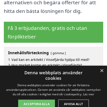
alternativen och begära offerter för att
hitta den bästa lösningen för dig.
Få 3 erbjudanden, gratis och utan
förpliktelser
Innehållsförteckning
gömma
1
Vad kan en arkitekt i Vissefjärda hjälpa till med?
2
Hur mycket kostar en arkitekt i Vissefjärda?
×
3
Fördelar med att välja arkitekt i Vissefjärda
Denna webbplats använder
4
Sök efter en skicklig arkitekt i de omgivande städerna
cookies
Vissefjärda
Denna webbplats använder cookies för att förbättra
användarupplevelsen. Genom att använda vår webbplats samtycker
du till alla cookies i enlighet med vår cookiepolicy.
Läs mer
Copyright 2026 - Pilanto Aps
ACCEPTERA ALLA
AVVISA ALLT