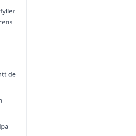
yller
rens
att de
h
lpa