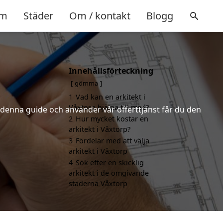
m
Städer
Om / kontakt
Blogg
Innehållsförteckning
gömma
1
Vad kan en arkitekt i
Våxtorp hjälpa till med?
r denna guide och använder vår offerttjänst får du den
2
Hur mycket kostar en
arkitekt i Våxtorp?
3
Fördelar med att välja
arkitekt i Våxtorp
4
Sök efter en skicklig
arkitekt i de omgivande
städerna Våxtorp