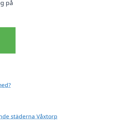
ig på
 med?
vande städerna Våxtorp