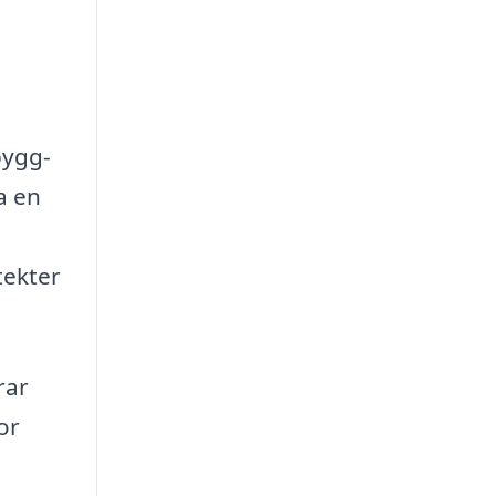
bygg-
a en
tekter
rar
or