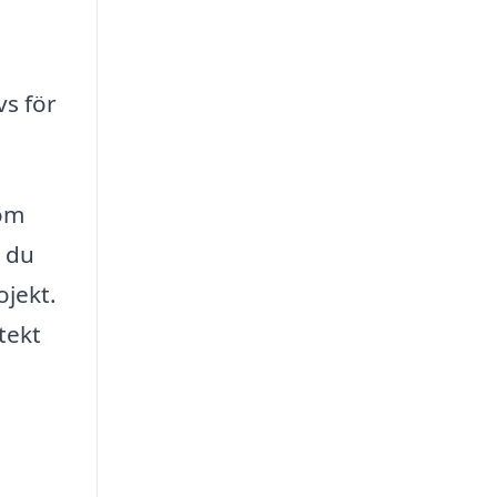
s för
nom
n du
ojekt.
tekt