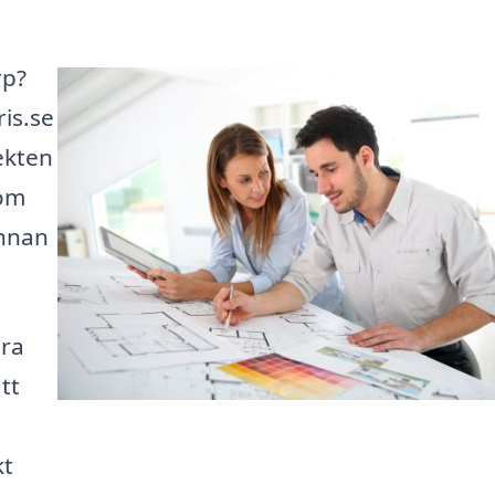
rp?
ris.se
tekten
 om
annan
ära
tt
kt