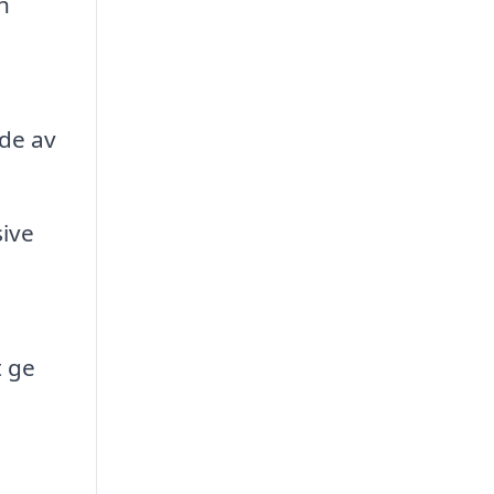
h
nde av
sive
 ge