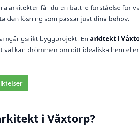
ra arkitekter får du en bättre förståelse för v
itta den lösning som passar just dina behov.
 framgångsrikt byggprojekt. En
arkitekt i Våxt
tt val kan drömmen om ditt idealiska hem elle
iktelser
rkitekt i Våxtorp?