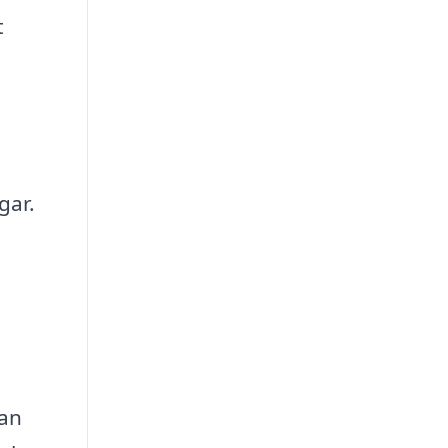
t
gar.
kan