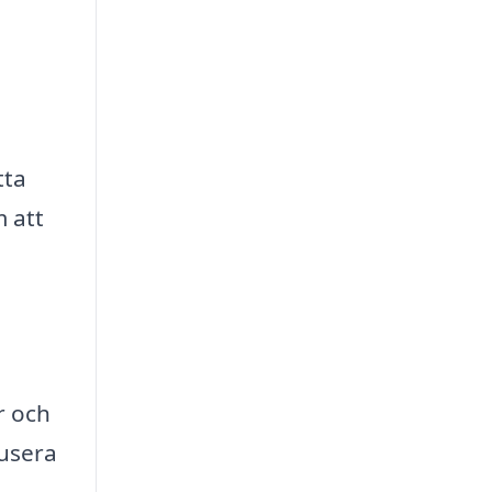
tta
m att
r och
kusera