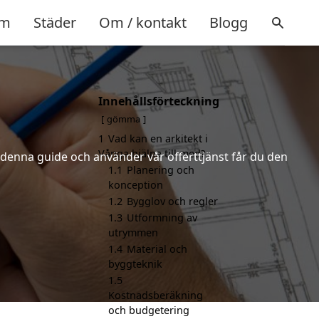
m
Städer
Om / kontakt
Blogg
Innehållsförteckning
gömma
1
Vad kan en arkitekt i
Vånga hjälpa till med?
r denna guide och använder vår offerttjänst får du den
1.1
Planering och
konception
1.2
Bygglov och regler
1.3
Utformning av
utrymmen
1.4
Material och
byggteknik
1.5
Kostnadsberäkning
och budgetering