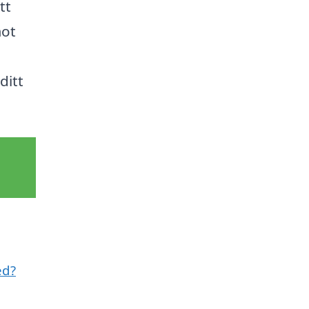
tt
mot
ditt
ed?