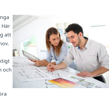
ånga
 Här
ig att
hov.
ktigt
on och
öra