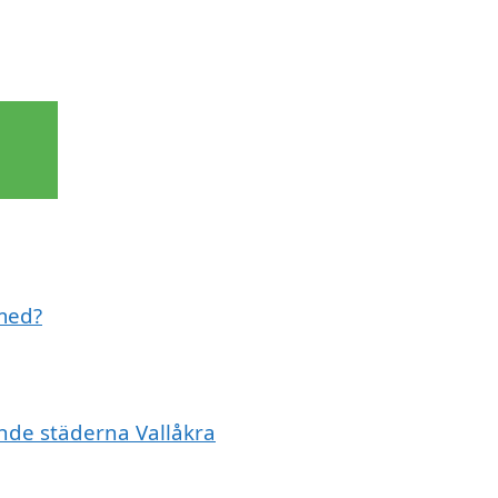
 med?
ande städerna Vallåkra