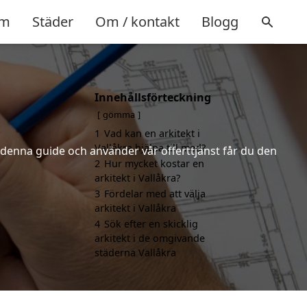
m
Städer
Om / kontakt
Blogg
Innehållsförteckning
gömma
1
Vad kan en arkitekt i
Vallåkra hjälpa till med?
r denna guide och använder vår offerttjänst får du den
2
Hur mycket kostar en
arkitekt i Vallåkra?
3
Fördelar med att välja
arkitekt i Vallåkra
4
Sök efter en skicklig
arkitekt i de omgivande
städerna Vallåkra