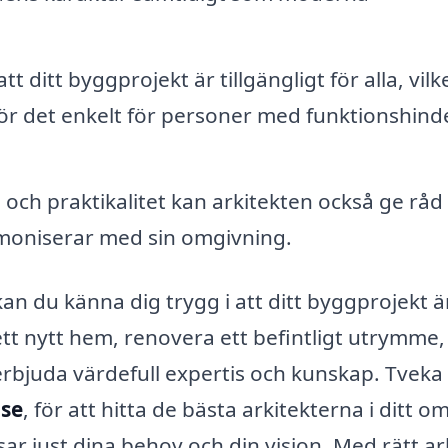
att ditt byggprojekt är tillgängligt för alla, vilk
ör det enkelt för personer med funktionshinde
och praktikalitet kan arkitekten också ge rå
rmoniserar med sin omgivning.
an du känna dig trygg i att ditt byggprojekt är
t nytt hem, renovera ett befintligt utrymme, 
erbjuda värdefull expertis och kunskap. Tveka 
.se
, för att hitta de bästa arkitekterna i ditt 
r just dina behov och din vision. Med rätt ar