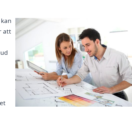
a kan
 att
bud
ket
s