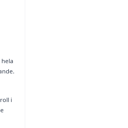
 hela
lande.
oll i
te