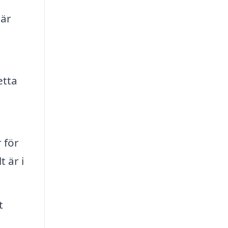
 är
etta
 för
 är i
t