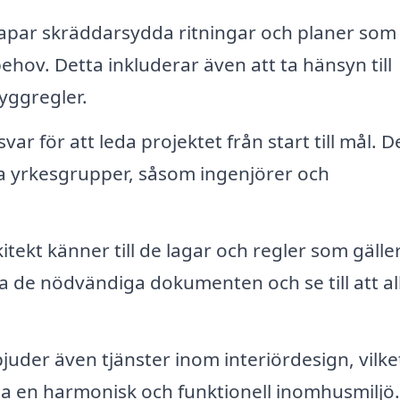
kapar skräddarsydda ritningar och planer som
hov. Detta inkluderar även att ta hänsyn till
yggregler.
ar för att leda projektet från start till mål. D
ka yrkesgrupper, såsom ingenjörer och
itekt känner till de lagar och regler som gäller
ta de nödvändiga dokumenten och se till att allt
uder även tjänster inom interiördesign, vilke
apa en harmonisk och funktionell inomhusmiljö.