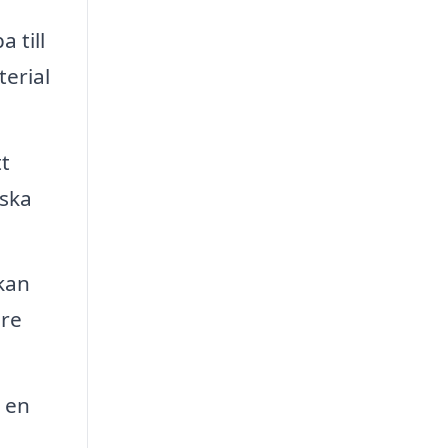
 till
terial
tt
iska
kan
are
 en