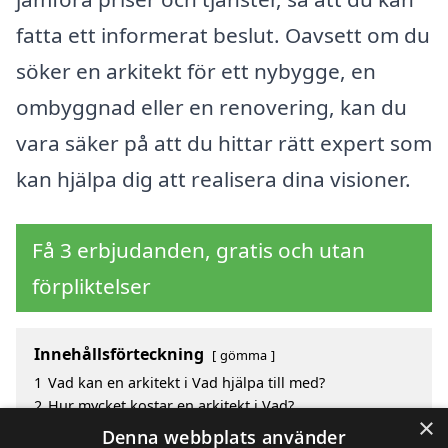
fatta ett informerat beslut. Oavsett om du
söker en arkitekt för ett nybygge, en
ombyggnad eller en renovering, kan du
vara säker på att du hittar rätt expert som
kan hjälpa dig att realisera dina visioner.
Få 3 erbjudanden, gratis och utan
förpliktelser
Innehållsförteckning
gömma
1
Vad kan en arkitekt i Vad hjälpa till med?
2
Hur mycket kostar en arkitekt i Vad?
×
3
Fördelar med att välja arkitekt i Vad
Denna webbplats använder