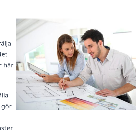
älja
det
r här
lla
t gör
nster