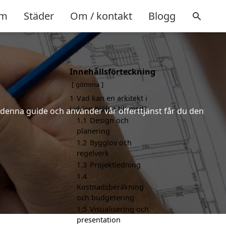
m
Städer
Om / kontakt
Blogg
Innehållsförteckning
gömma
1
Vad kan en arkitekt i
Udden hjälpa till med?
r denna guide och använder vår offerttjänst får du den
1.1
Design och
planering
1.2
Bygglov och
regelverk
1.3
Projektledning
1.4
Kostnadsberäkning
och budgetering
1.5
Visualisering och
presentation