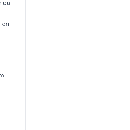
m du
n
r en
om