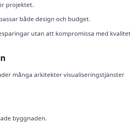
r projektet.
m passar både design och budget.
sbesparingar utan att kompromissa med kvalite
on
juder många arkitekter visualiseringstjänster
erade byggnaden.