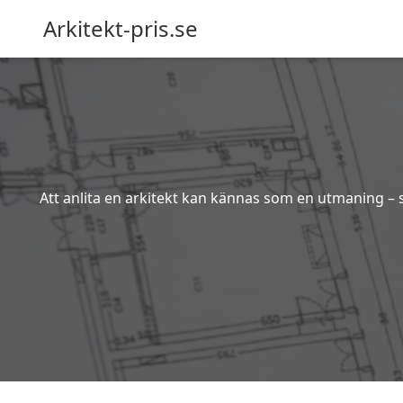
Arkitekt-pris.se
Att anlita en arkitekt kan kännas som en utmaning – s