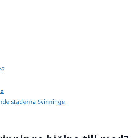
e?
ge
vande städerna Svinninge