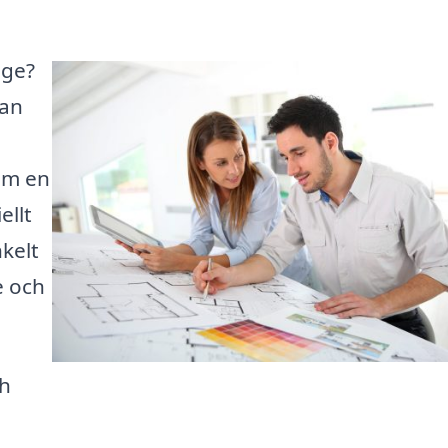
nge?
kan
om en
ellt
nkelt
e och
ch