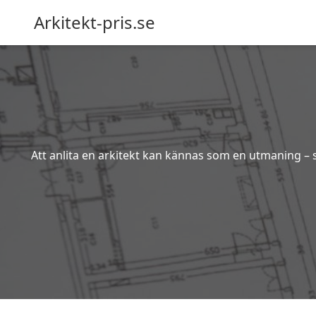
Arkitekt-pris.se
Att anlita en arkitekt kan kännas som en utmaning – s