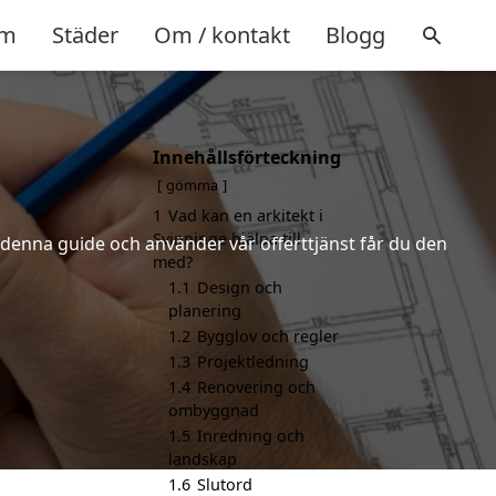
m
Städer
Om / kontakt
Blogg
Innehållsförteckning
gömma
1
Vad kan en arkitekt i
Svinninge hjälpa till
r denna guide och använder vår offerttjänst får du den
med?
1.1
Design och
planering
1.2
Bygglov och regler
1.3
Projektledning
1.4
Renovering och
ombyggnad
1.5
Inredning och
landskap
1.6
Slutord