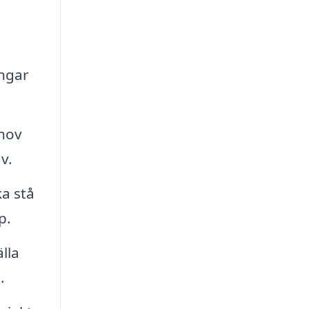
ingar
ehov
v.
a stå
p.
lla
.