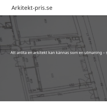
Arkitekt-pris.se
Att anlita en arkitekt kan kännas som en utmaning – s