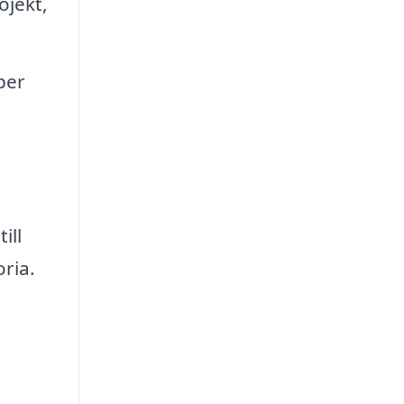
ojekt,
per
ill
oria.