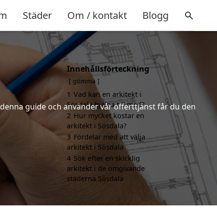
m
Städer
Om / kontakt
Blogg
Innehållsförteckning
gömma
1
Vad kan en arkitekt i
Sösdala hjälpa till med?
r denna guide och använder vår offerttjänst får du den
2
Hur mycket kostar en
arkitekt i Sösdala?
3
Fördelar med att välja
arkitekt i Sösdala
4
Sök efter en skicklig
arkitekt i de omgivande
städerna Sösdala