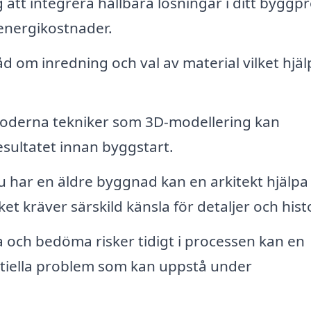
 att integrera hållbara lösningar i ditt byggpr
energikostnader.
d om inredning och val av material vilket hjäl
derna tekniker som 3D-modellering kan
resultatet innan byggstart.
har en äldre byggnad kan en arkitekt hjälpa t
t kräver särskild känsla för detaljer och hist
 och bedöma risker tidigt i processen kan en
entiella problem som kan uppstå under