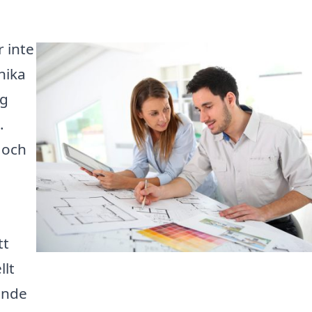
r inte
nika
ig
.
 och
tt
llt
ande