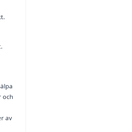
t.
.
jälpa
r och
er av