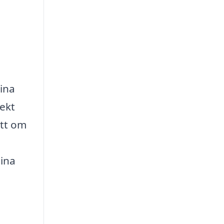
dina
ekt
ett om
dina