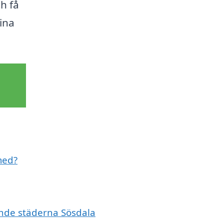
h få
ina
 med?
vande städerna Sösdala