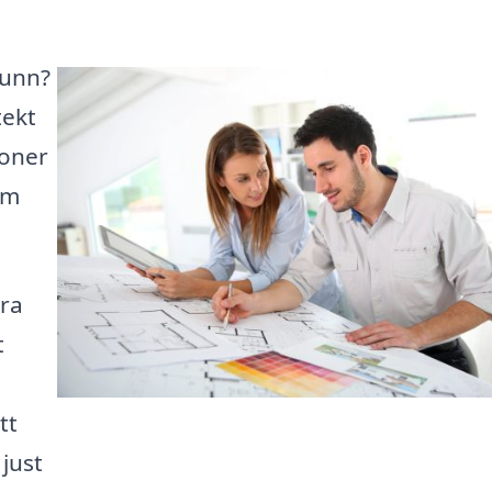
runn?
tekt
ioner
em
era
t
tt
just