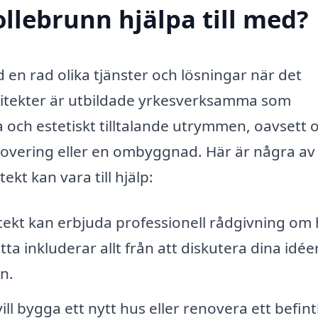
ollebrunn hjälpa till med?
d en rad olika tjänster och lösningar när det
kitekter är utbildade yrkesverksamma som
la och estetiskt tilltalande utrymmen, oavsett
overing eller en ombyggnad. Här är några av
t kan vara till hjälp:
tekt kan erbjuda professionell rådgivning om
ta inkluderar allt från att diskutera dina idée
an.
l bygga ett nytt hus eller renovera ett befintl