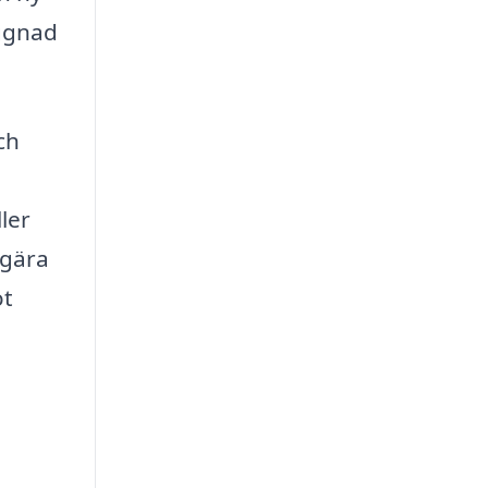
yggnad
ch
ler
egära
ot