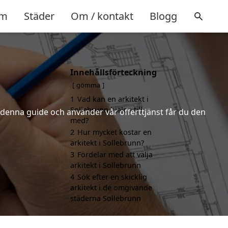
m
Städer
Om / kontakt
Blogg
Innehållsförteckning
gömma
1
Vad kan en arkitekt i
Sollebrunn hjälpa till
r denna guide och använder vår offerttjänst får du den
med?
2
Hur mycket kostar en
arkitekt i Sollebrunn?
3
Fördelar med att välja
arkitekt i Sollebrunn
4
Sök efter en skicklig
arkitekt i de omgivande
städerna Sollebrunn