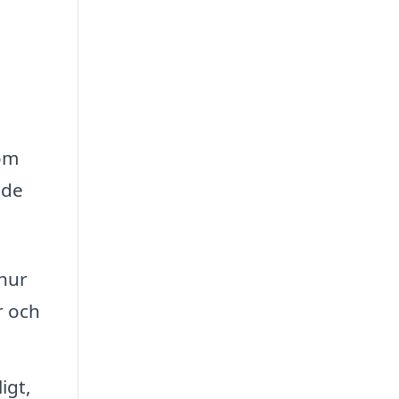
 om
 de
 hur
r och
igt,