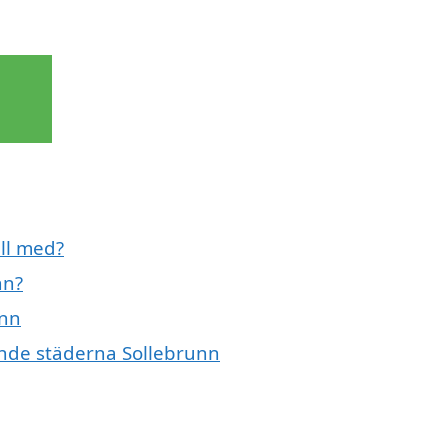
ill med?
nn?
unn
vande städerna Sollebrunn