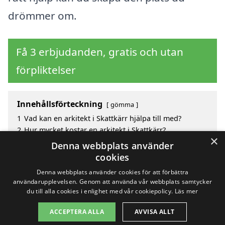
drömmer om.
Få 3 erbjudanden, gratis och utan
förpliktelser
Innehållsförteckning
gömma
1
Vad kan en arkitekt i Skattkärr hjälpa till med?
2
Hur mycket kostar en arkitekt i Skattkärr?
×
3
Fördelar med att välja arkitekt i Skattkärr
Denna webbplats använder
4
Sök efter en arkitekt i de omgivande städerna till
cookies
Skattkärr
Denna webbplats använder cookies för att förbättra
användarupplevelsen. Genom att använda vår webbplats samtycker
du till alla cookies i enlighet med vår cookiepolicy.
Läs mer
Copyright 2026 - Pilanto Aps
ACCEPTERA ALLA
AVVISA ALLT
Hem
Om / kontakt
Blogg
Webbplatskarta
Villkor