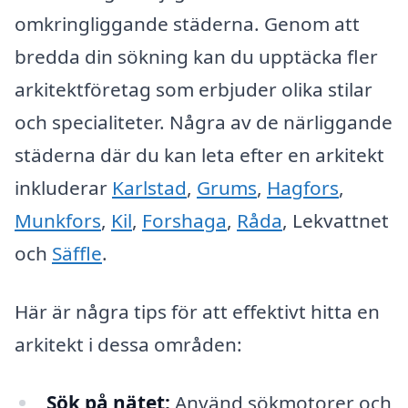
omkringliggande städerna. Genom att
bredda din sökning kan du upptäcka fler
arkitektföretag som erbjuder olika stilar
och specialiteter. Några av de närliggande
städerna där du kan leta efter en arkitekt
inkluderar
Karlstad
,
Grums
,
Hagfors
,
Munkfors
,
Kil
,
Forshaga
,
Råda
, Lekvattnet
och
Säffle
.
Här är några tips för att effektivt hitta en
arkitekt i dessa områden:
Sök på nätet:
Använd sökmotorer och