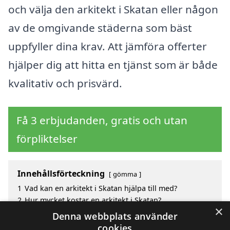
och välja den arkitekt i Skatan eller någon
av de omgivande städerna som bäst
uppfyller dina krav. Att jämföra offerter
hjälper dig att hitta en tjänst som är både
kvalitativ och prisvärd.
Få 3 erbjudanden, gratis och utan
förpliktelser
Innehållsförteckning
gömma
1
Vad kan en arkitekt i Skatan hjälpa till med?
2
Hur mycket kostar en arkitekt i Skatan?
×
3
Fördelar med att välja arkitekt i Skatan
Denna webbplats använder
4
Sök efter en skicklig arkitekt i de omgivande städerna
cookies