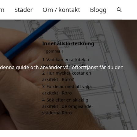
m
Städer
Om / kontakt
Blogg
Innehållsförteckning
gömma
1
Vad kan en arkitekt i
Rörö hjälpa till med?
r denna guide och använder vår offerttjänst får du den
2
Hur mycket kostar en
arkitekt i Rörö?
3
Fördelar med att välja
arkitekt i Rörö
4
Sök efter en skicklig
arkitekt i de omgivande
städerna Rörö