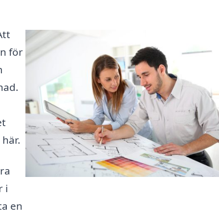
Att
en för
m
nad.
et
här.
era
 i
ta en