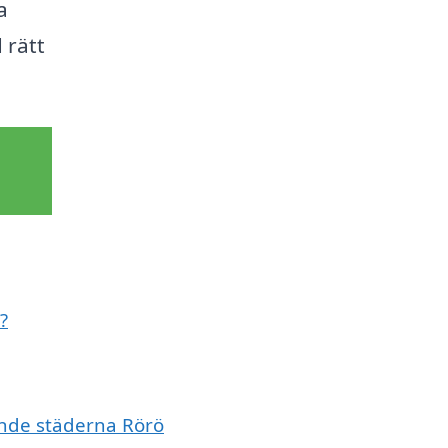
a
 rätt
?
vande städerna Rörö