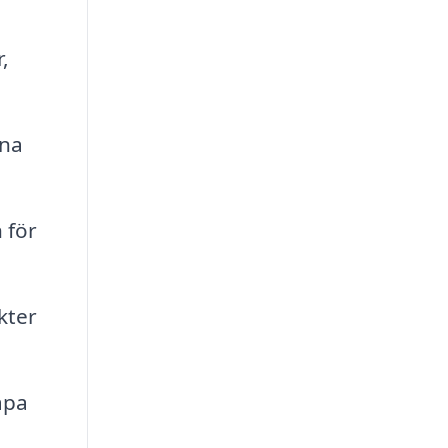
,
dna
 för
kter
apa