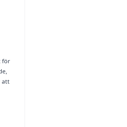
 för
de,
 att