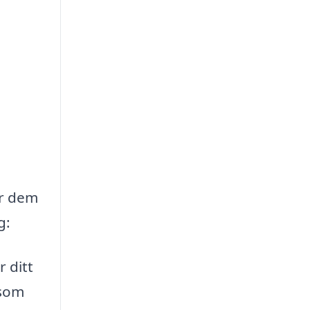
ör dem
g:
r ditt
 som