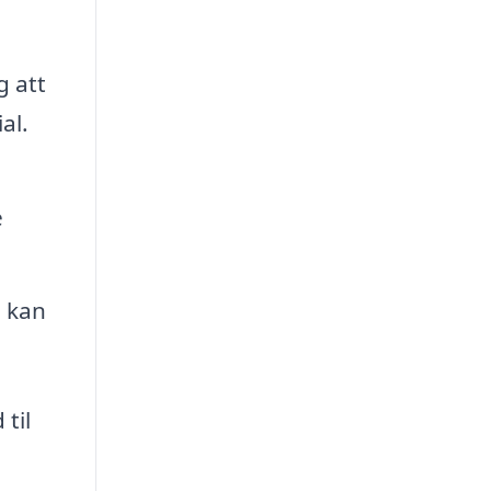
g att
al.
e
, kan
til