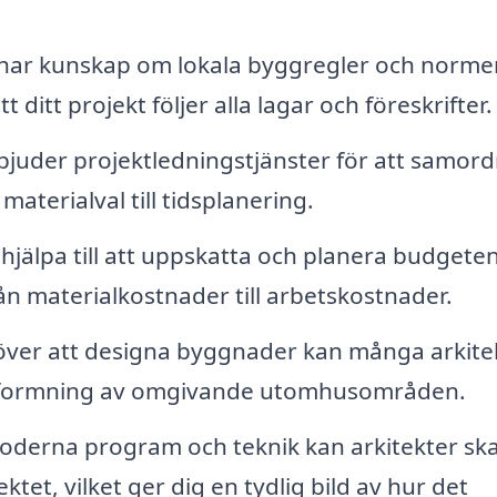
 har kunskap om lokala byggregler och normer
t ditt projekt följer alla lagar och föreskrifter.
juder projektledningstjänster för att samor
aterialval till tidsplanering.
hjälpa till att uppskatta och planera budgeten
från materialkostnader till arbetskostnader.
ver att designa byggnader kan många arkite
 utformning av omgivande utomhusområden.
derna program och teknik kan arkitekter sk
et, vilket ger dig en tydlig bild av hur det