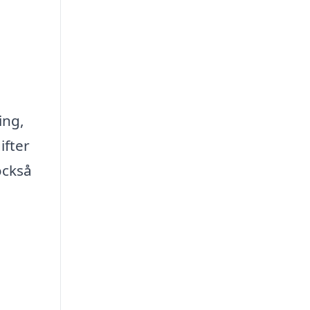
ing,
ifter
också