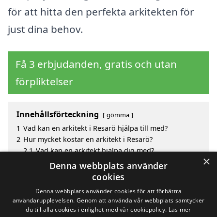
för att hitta den perfekta arkitekten för
just dina behov.
Få 3 erbjudanden, gratis och utan
förpliktelser
Innehållsförteckning
gömma
1
Vad kan en arkitekt i Resarö hjälpa till med?
2
Hur mycket kostar en arkitekt i Resarö?
2.1
Vad kan en arkitekt hjälpa dig med?
×
3
Fördelar med att välja arkitekt i Resarö
Denna webbplats använder
4
Sök efter en skicklig arkitekt i de omgivande städerna
cookies
till Resarö
Denna webbplats använder cookies för att förbättra
användarupplevelsen. Genom att använda vår webbplats samtycker
du till alla cookies i enlighet med vår cookiepolicy.
Läs mer