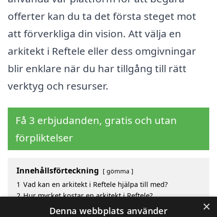
offerter kan du ta det första steget mot
att förverkliga din vision. Att välja en
arkitekt i Reftele eller dess omgivningar
blir enklare när du har tillgång till rätt
verktyg och resurser.
Få 3 erbjudanden, gratis och utan
förpliktelser
Innehållsförteckning
gömma
1
Vad kan en arkitekt i Reftele hjälpa till med?
2
Hur mycket kostar en arkitekt i Reftele?
×
3
Fördelar med att välja arkitekt i Reftele
Denna webbplats använder