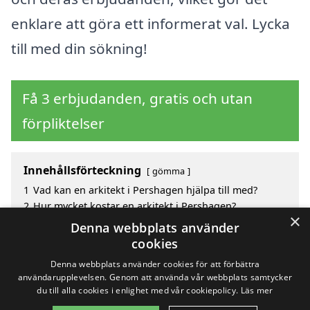
enklare att göra ett informerat val. Lycka
till med din sökning!
Få 3 erbjudanden, gratis och utan
förpliktelser
Innehållsförteckning
gömma
1
Vad kan en arkitekt i Pershagen hjälpa till med?
2
Hur mycket kostar en arkitekt i Pershagen?
×
3
Fördelar med att välja arkitekt i Pershagen
Denna webbplats använder
4
Sök efter en skicklig arkitekt i de omgivande städerna
cookies
till Pershagen
Denna webbplats använder cookies för att förbättra
användarupplevelsen. Genom att använda vår webbplats samtycker
du till alla cookies i enlighet med vår cookiepolicy.
Läs mer