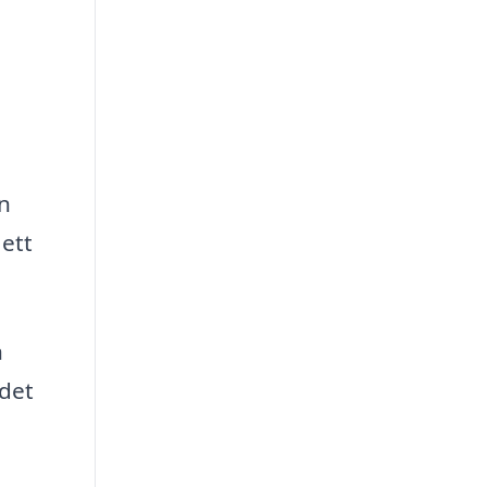
n
 ett
n
 det