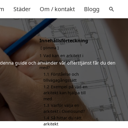
m
Städer
Om / kontakt
Blogg
Innehållsförteckning
gömma
1
Vad kan en arkitekt i
Oxelösund hjälpa till
r denna guide och använder vår offerttjänst får du den
med?
1.1
Förståelse och
tillvägagångssätt
1.2
Exempel på vad en
arkitekt kan hjälpa till
med
1.3
Varför välja en
arkitekt i Oxelösund?
1.4
Så hittar du rätt
arkitekt