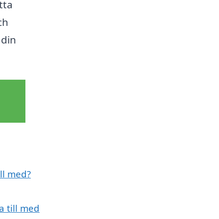
tta
ch
 din
ill med?
 till med