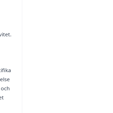
itet.
ifika
else
s och
et