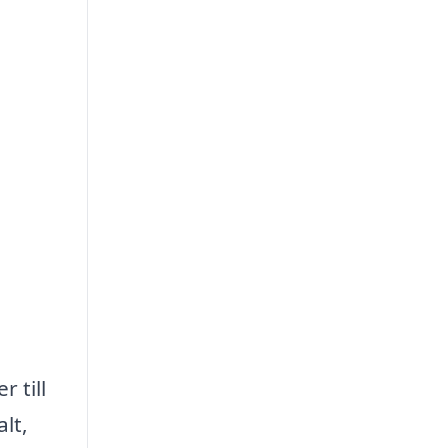
 till
lt,