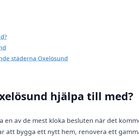
nd?
und
ivande städerna Oxelösund
xelösund hjälpa till med?
ra en av de mest kloka besluten när det kommer
r att bygga ett nytt hem, renovera ett gamma