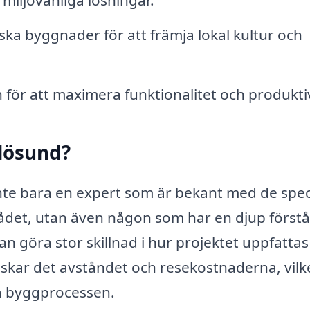
miljövänliga lösningar.
ka byggnader för att främja lokal kultur och
ör att maximera funktionalitet och produktiv
elösund?
 inte bara en expert som är bekant med de spec
ådet, utan även någon som har en djup förstå
kan göra stor skillnad i hur projektet uppfatta
skar det avståndet och resekostnaderna, vilk
a byggprocessen.