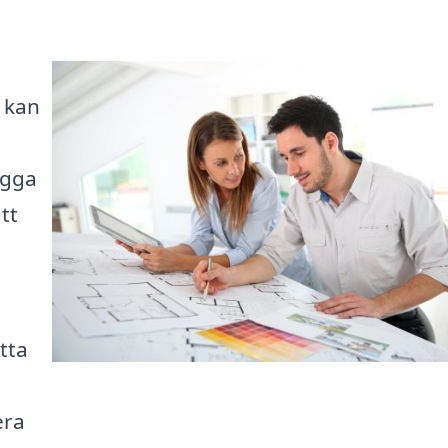
 kan
ygga
tt
itta
era