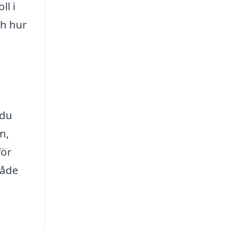
ll i
ch hur
 du
n,
för
både