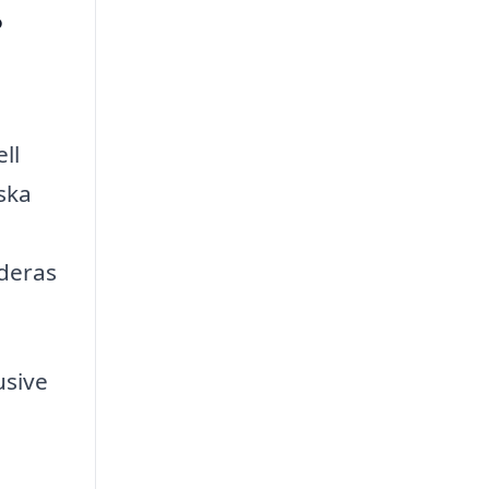
?
ll
iska
 deras
usive