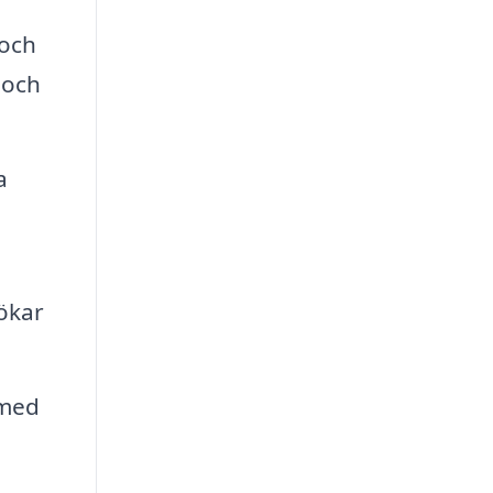
 och
 och
a
 ökar
 med