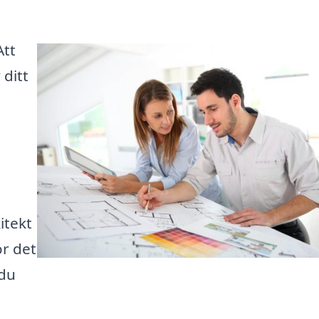
Att
 ditt
itekt
ör det
 du