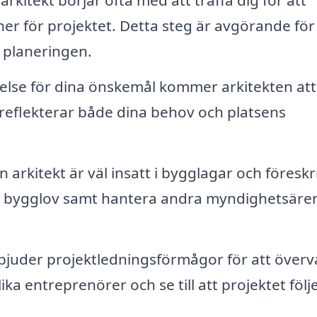
arkitekt börjar ofta med att träffa dig för att
ner för projektet. Detta steg är avgörande för
i planeringen.
else för dina önskemål kommer arkitekten att
reflekterar både dina behov och platsens
n arkitekt är väl insatt i bygglagar och föreskri
 om bygglov samt hantera andra myndighetsär
bjuder projektledningsförmågor för att överv
a entreprenörer och se till att projektet följ