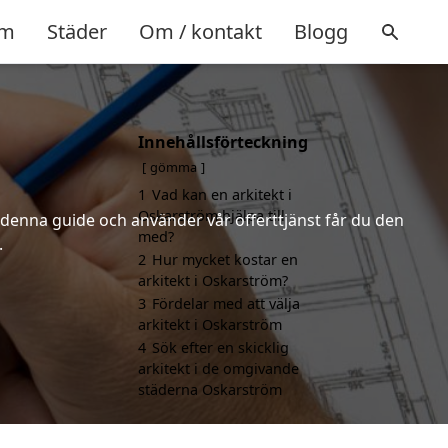
m
Städer
Om / kontakt
Blogg
Innehållsförteckning
gömma
1
Vad kan en arkitekt i
Oskarström hjälpa till
r denna guide och använder vår offerttjänst får du den
med?
.
2
Hur mycket kostar en
arkitekt i Oskarström?
3
Fördelar med att välja
arkitekt i Oskarström
4
Sök efter en skicklig
arkitekt i de omgivande
städerna Oskarström