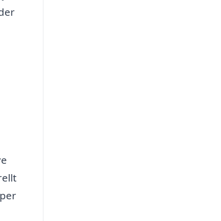
yder
ve
ellt
 per