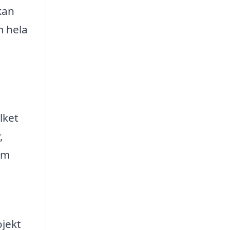
kan
m hela
lket
,
som
ojekt