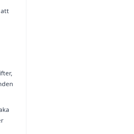
 att
fter,
enden
aka
er