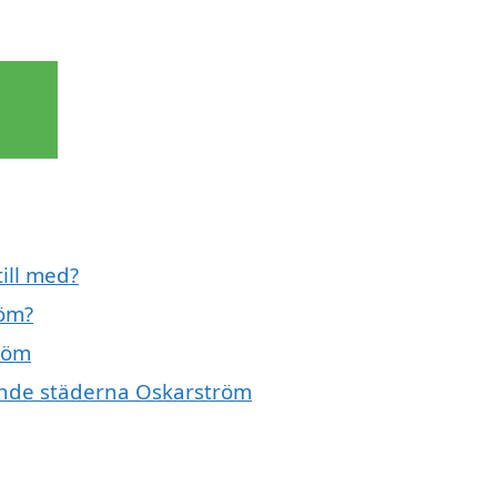
ill med?
röm?
tröm
vande städerna Oskarström