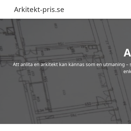
Arkitekt-pris.se
A
Att anlita en arkitekt kan kännas som en utmaning – s
enk