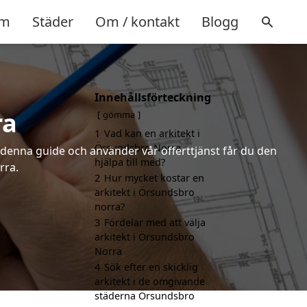
m
Städer
Om / kontakt
Blogg
Innehållsförteckning
ra
gömma
1
Vad kan en arkitekt i
Örsundsbro Norra
r denna guide och använder vår offerttjänst får du den
hjälpa till med?
rra.
2
Hur mycket kostar en
arkitekt i Örsundsbro
norra?
3
Fördelar med att välja
arkitekt i Örsundsbro
Norra
4
Sök efter en skicklig
arkitekt i de omgivande
städerna Örsundsbro