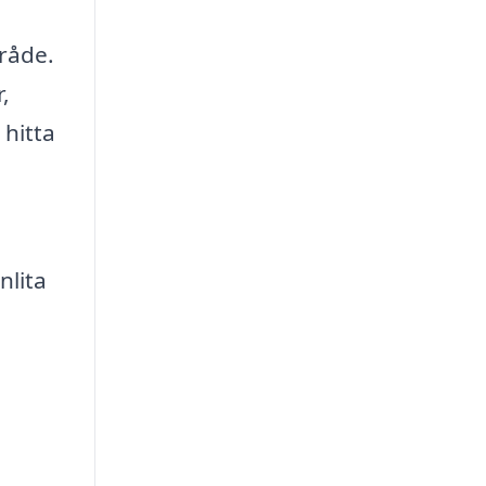
mråde.
,
 hitta
nlita