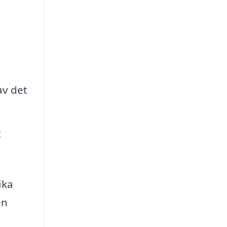
av det
t
ika
en