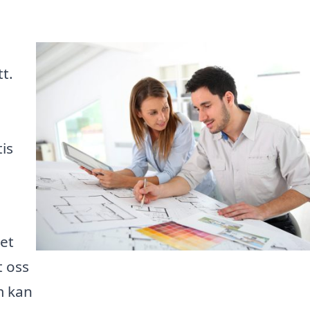
t.
tis
det
t oss
m kan