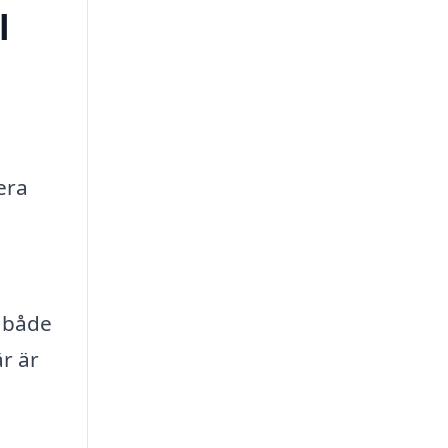
l
era
d både
är är