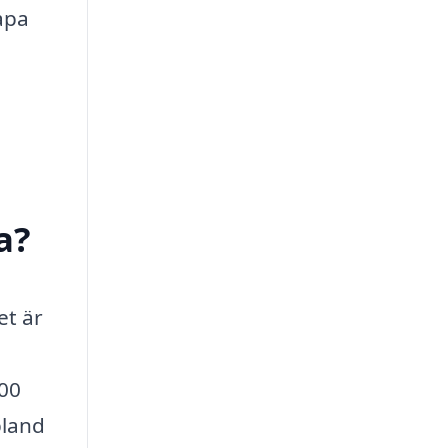
kapa
a?
et är
800
bland