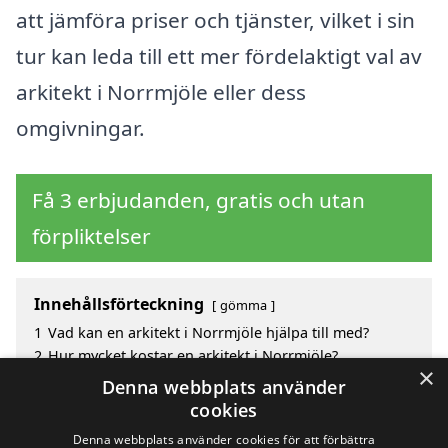
att jämföra priser och tjänster, vilket i sin
tur kan leda till ett mer fördelaktigt val av
arkitekt i Norrmjöle eller dess
omgivningar.
Få 3 erbjudanden, gratis och utan
förpliktelser
Innehållsförteckning
gömma
1
Vad kan en arkitekt i Norrmjöle hjälpa till med?
2
Hur mycket kostar en arkitekt i Norrmjöle?
×
3
Fördelar med att välja arkitekt i Norrmjöle
Denna webbplats använder
4
Sök efter en skicklig arkitekt i de omgivande städerna
cookies
Norrmjöle
Denna webbplats använder cookies för att förbättra