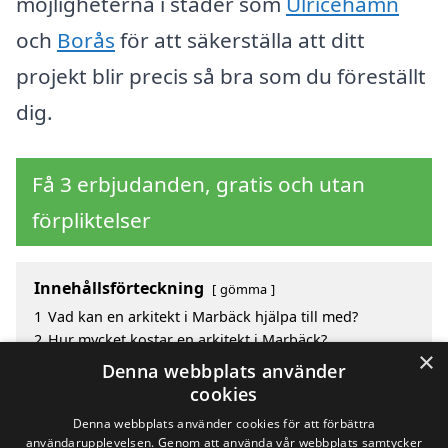
möjligheterna i städer som
Ulricehamn
och
Borås
för att säkerställa att ditt
projekt blir precis så bra som du föreställt
dig.
Få 3 erbjudanden, gratis och utan
förpliktelser
Innehållsförteckning
gömma
1
Vad kan en arkitekt i Marbäck hjälpa till med?
2
Hur mycket kostar en arkitekt i Marbäck?
×
3
Fördelar med att välja arkitekt i Marbäck
Denna webbplats använder
4
Sök efter en skicklig arkitekt i de omgivande städerna
cookies
Marbäck
Denna webbplats använder cookies för att förbättra
användarupplevelsen. Genom att använda vår webbplats samtycker