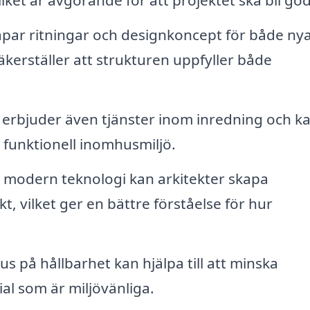
ket är avgörande för att projektet ska bli go
apar ritningar och designkoncept för både ny
kerställer att strukturen uppfyller både
erbjuder även tjänster inom inredning och k
h funktionell inomhusmiljö.
modern teknologi kan arkitekter skapa
t, vilket ger en bättre förståelse för hur
s på hållbarhet kan hjälpa till att minska
al som är miljövänliga.