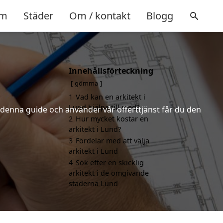
m
Städer
Om / kontakt
Blogg
Innehållsförteckning
gömma
1
Vad kan en arkitekt i
Lund hjälpa till med?
r denna guide och använder vår offerttjänst får du den
2
Hur mycket kostar en
arkitekt i Lund?
3
Fördelar med att välja
arkitekt i Lund
4
Sök efter en skicklig
arkitekt i de omgivande
städerna Lund