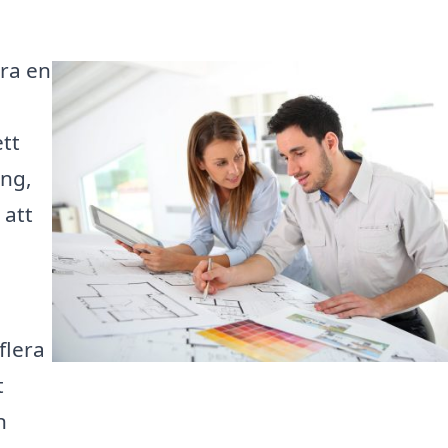
ara en
tt
ing,
 att
flera
t
n