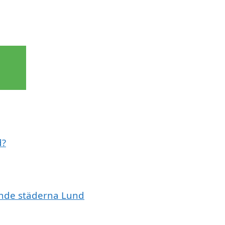
d?
vande städerna Lund