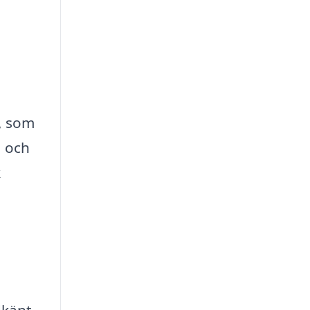
s, som
a och
k