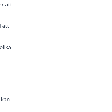
r att
 att
olika
 kan