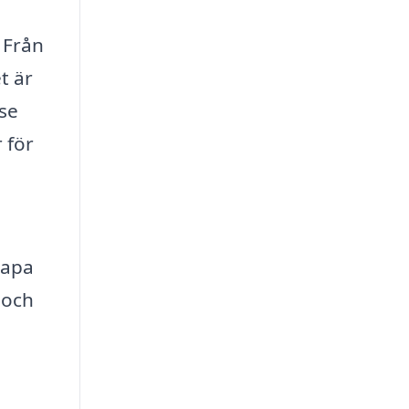
 Från
t är
.se
 för
kapa
 och