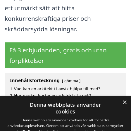
ett utmärkt sätt att hitta
konkurrenskraftiga priser och
skräddarsydda lösningar.
Få 3 erbjudanden, gratis och utan
förpliktelser
Innehållsförteckning
gömma
1
Vad kan en arkitekt i Laxvik hjälpa till med?
2
Hur mycket kostar en arkitekt i Laxvik?
×
3
Fördelar med att välja arkitekt i Laxvik
Denna webbplats använder
4
Sök efter en skicklig arkitekt i de omgivande städerna
cookies
Laxvik
Denna webbplats använder cookies för att förbättra
användarupplevelsen. Genom att använda vår webbplats samtycker