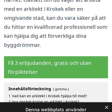
med en arkitekt i Krokek eller en
omgivande stad, kan du vara säker på att
du hittar en kvalificerad professionell som
kan hjälpa dig att förverkliga dina
byggdrömmar.
Få 3 erbjudanden, gratis och utan
förpliktelser
Innehållsförteckning
gömma
1
Vad kan en arkitekt i Krokek hjälpa till med?
2
Hur mycket kostar en arkitekt i Krokek?
×
3
Fördelar med att välja arkitekt i Krokek
Denna webbplats använder