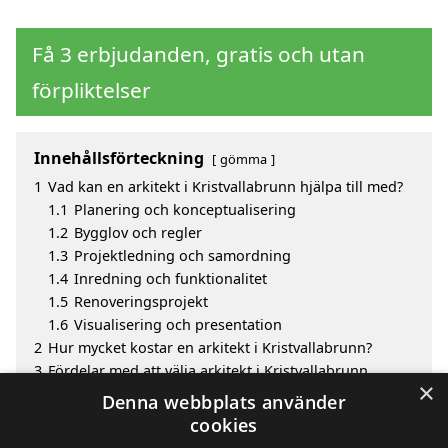
Få 3 erbjudanden, gratis och utan
förpliktelser
Innehållsförteckning
gömma
1
Vad kan en arkitekt i Kristvallabrunn hjälpa till med?
1.1
Planering och konceptualisering
1.2
Bygglov och regler
1.3
Projektledning och samordning
1.4
Inredning och funktionalitet
1.5
Renoveringsprojekt
1.6
Visualisering och presentation
2
Hur mycket kostar en arkitekt i Kristvallabrunn?
3
Fördelar med att välja arkitekt i Kristvallabrunn
×
3.1
Vad kan en arkitekt hjälpa till med?
Denna webbplats använder
4
Sök efter en skicklig arkitekt i de omgivande städerna
cookies
till Kristvallabrunn