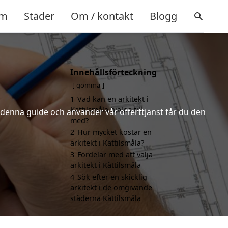
m
Städer
Om / kontakt
Blogg
Innehållsförteckning
gömma
1
Vad kan en arkitekt i
Kättilsmåla hjälpa till
r denna guide och använder vår offerttjänst får du den
med?
2
Hur mycket kostar en
arkitekt i Kättilsmåla?
3
Fördelar med att välja
arkitekt i Kättilsmåla
4
Sök efter en skicklig
arkitekt i de omgivande
städerna Kättilsmåla