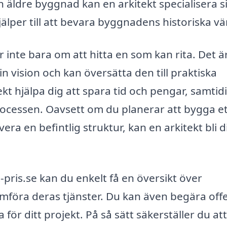
äldre byggnad kan en arkitekt specialisera s
jälper till att bevara byggnadens historiska vä
ar inte bara om att hitta en som kan rita. Det ä
 vision och kan översätta den till praktiska
ekt hjälpa dig att spara tid och pengar, samtid
cessen. Oavsett om du planerar att bygga et
a en befintlig struktur, kan en arkitekt bli d
ris.se kan du enkelt få en översikt över
 jämföra deras tjänster. Du kan även begära off
 för ditt projekt. På så sätt säkerställer du at