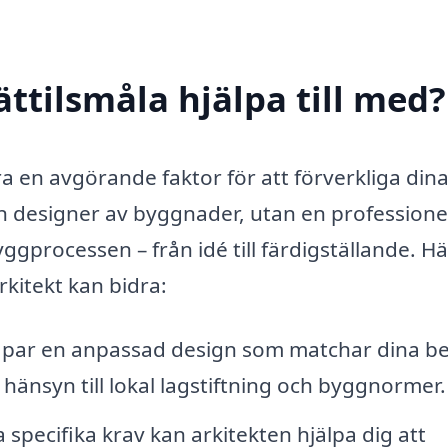
ättilsmåla hjälpa till med?
ara en avgörande faktor för att förverkliga din
n designer av byggnader, utan en professionel
gprocessen – från idé till färdigställande. Hä
kitekt kan bidra:
apar en anpassad design som matchar dina b
hänsyn till lokal lagstiftning och byggnormer.
specifika krav kan arkitekten hjälpa dig att