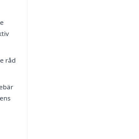
de
tiv
ge råd
nebär
dens