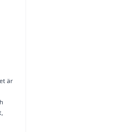
et är
ch
t,