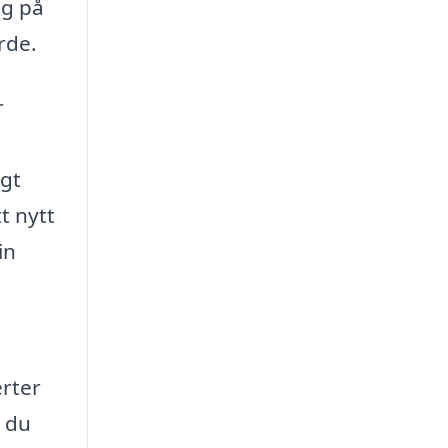
ig på
rde.
r
igt
t nytt
in
erter
t du