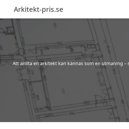
Arkitekt-pris.se
Att anlita en arkitekt kan kännas som en utmaning – s