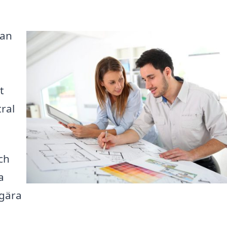
kan
t
ral
ch
a
egära