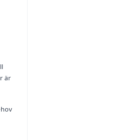
a
l
r är
ehov