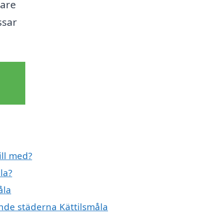
tare
ssar
ill med?
la?
åla
vande städerna Kättilsmåla