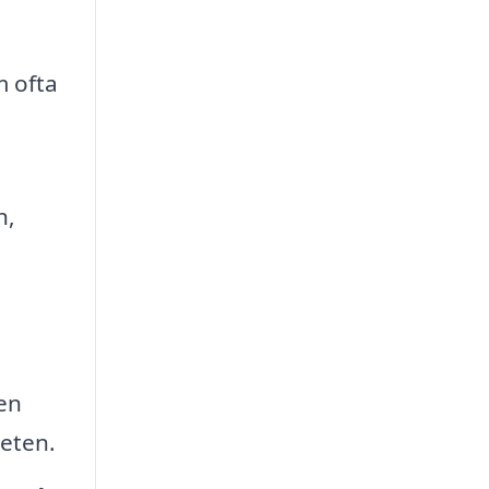
m ofta
n,
en
eten.