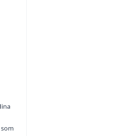
dina
e som