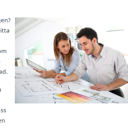
gen?
itta
 om
e
ad.
u
oss
en