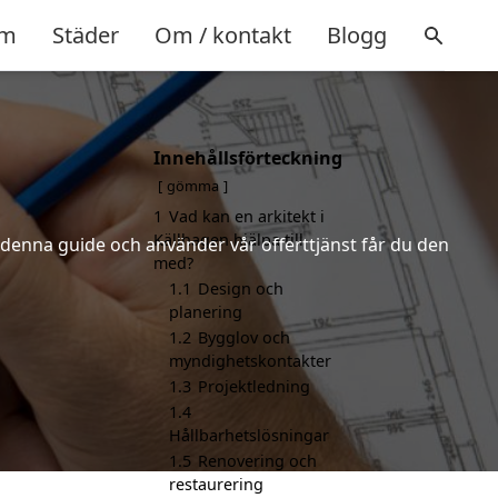
m
Städer
Om / kontakt
Blogg
Innehållsförteckning
gömma
1
Vad kan en arkitekt i
Källhagen hjälpa till
r denna guide och använder vår offerttjänst får du den
med?
1.1
Design och
planering
1.2
Bygglov och
myndighetskontakter
1.3
Projektledning
1.4
Hållbarhetslösningar
1.5
Renovering och
restaurering