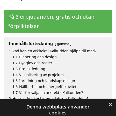
Få 3 erbjudanden, gratis och utan
förpliktelser
Innehållsförteckning
gömma
1
Vad kan en arkitekt i Kalkudden hjälpa till med?
1.1
Planering och design
1.2
Bygglov och regler
1.3
Projektledning
1.4
Visualisering av projektet
1.5
Inredning och landskapsdesign
1.6
Hållbarhet och energieffektivitet
1.7
Varför välja en arkitekt i Kalkudden?
2
Hur mycket kostar en arkitekt i Kalkudden?
×
3
Fördelar med att välja arkitekt i Kalkudden
Denna webbplats använder
4
Sök efter en skicklig arkitekt i de omgivande städerna
cookies
Kalkudden