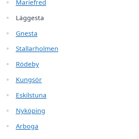
Mariefred
Läggesta
Gnesta
Stallarholmen
Rödeby
Kungsör
Eskilstuna
Nyköping
Arboga