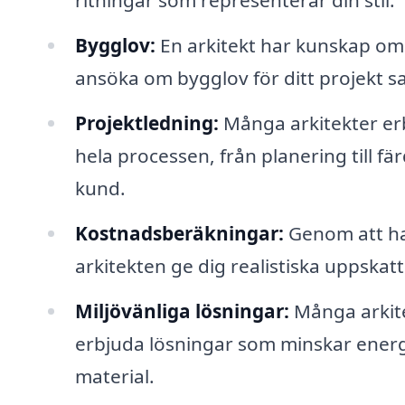
ritningar som representerar din stil.
Bygglov:
En arkitekt har kunskap om 
ansöka om bygglov för ditt projekt sam
Projektledning:
Många arkitekter erb
hela processen, från planering till fä
kund.
Kostnadsberäkningar:
Genom att ha
arkitekten ge dig realistiska uppskat
Miljövänliga lösningar:
Många arkite
erbjuda lösningar som minskar ener
material.