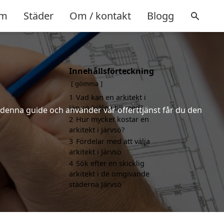
m
Städer
Om / kontakt
Blogg
Innehållsförteckning
gömma
1
Vad kan en arkitekt i
Järvsö hjälpa till med?
r denna guide och använder vår offerttjänst får du den
2
Hur mycket kostar en
arkitekt i Järvsö?
3
Fördelar med att välja
arkitekt i Järvsö
4
Sök efter en skicklig
arkitekt i de omgivande
städerna Järvsö