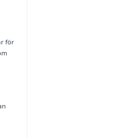
t
r för
som
an