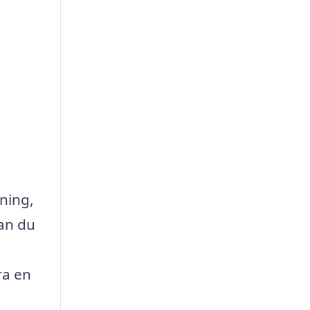
ning,
kan du
ra en