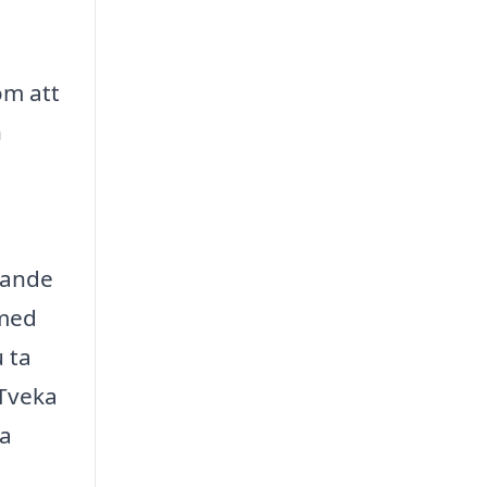
om att
n
udande
 med
u ta
 Tveka
ta