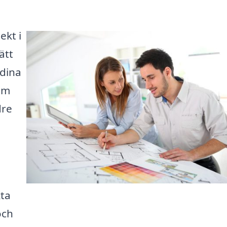
ekt i
ätt
 dina
om
dre
kta
och