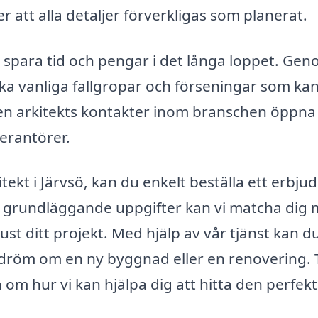
r att alla detaljer förverkligas som planerat.
så spara tid och pengar i det långa loppet. Gen
ka vanliga fallgropar och förseningar som ka
en arkitekts kontakter inom branschen öppna
verantörer.
itekt i Järvsö, kan du enkelt beställa ett erbj
gra grundläggande uppgifter kan vi matcha dig
just ditt projekt. Med hjälp av vår tjänst kan d
in dröm om en ny byggnad eller en renovering.
 om hur vi kan hjälpa dig att hitta den perfek