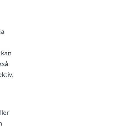
na
 kan
kså
ktiv.
ller
m