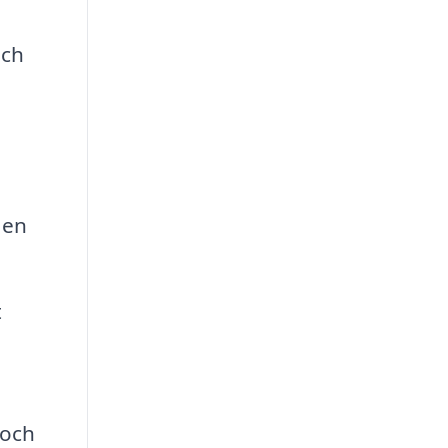
och
 en
t
 och