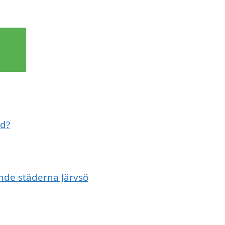
ed?
ande städerna Järvsö