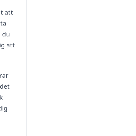
t att
tta
n du
ig att
rar
 det
k
dig