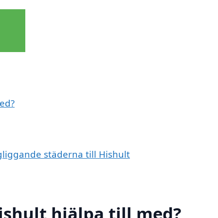
med?
gliggande städerna till Hishult
ishult hjälpa till med?