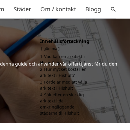
m
Städer
Om / kontakt
Blogg
Innehållsförteckning
gömma
1
Vad kan en arkitekt i
Hishult hjälpa till med?
r denna guide och använder vår offerttjänst får du den
2
Hur mycket kostar en
arkitekt i Hishult?
3
Fördelar med att välja
arkitekt i Hishult
4
Sök efter en skicklig
arkitekt i de
omkringliggande
städerna till Hishult