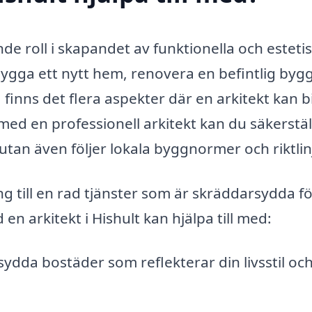
nde roll i skapandet av funktionella och esteti
ygga ett nytt hem, renovera en befintlig byg
finns det flera aspekter där en arkitekt kan b
d en professionell arkitekt kan du säkerstäl
 utan även följer lokala byggnormer och riktlin
ång till en rad tjänster som är skräddarsydda f
n arkitekt i Hishult kan hjälpa till med:
dda bostäder som reflekterar din livsstil och