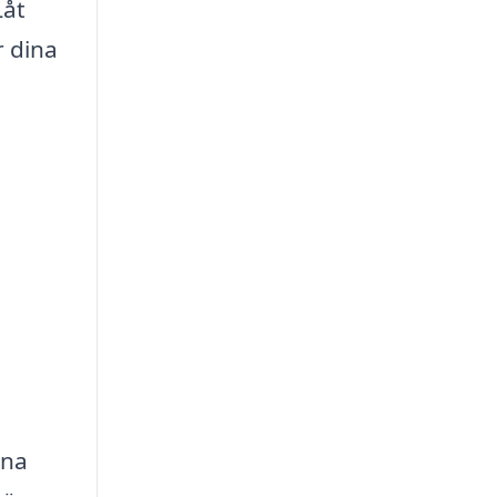
Låt
r dina
rna