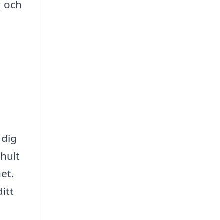
a och
 dig
shult
et.
itt