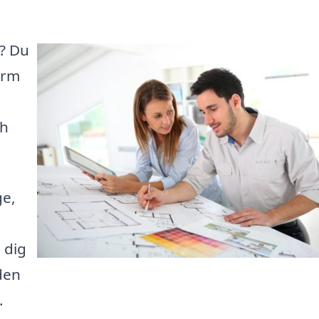
t? Du
orm
ch
ge,
 dig
den
.