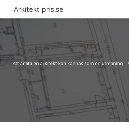
Arkitekt-pris.se
Att anlita en arkitekt kan kännas som en utmaning – s