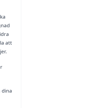
ska
gnad
idra
la att
jer.
ör
 dina